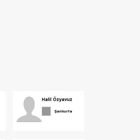
halil
özyavuz
şanlıurfa