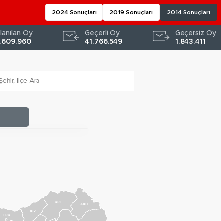
2024 Sonuçları
2019 Sonuçları
2014 Sonuçları
llanılan Oy
Geçerli Oy
Geçersiz Oy
.609.960
41.766.549
1.843.411
ART
ARD
RIZ
TRA