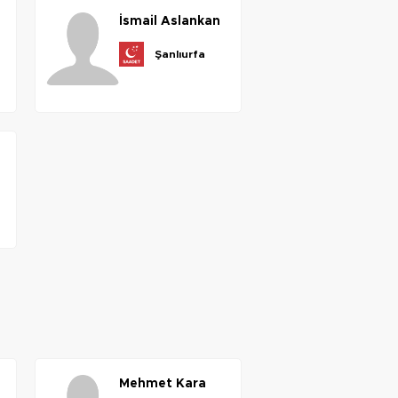
i̇smail
aslankan
şanlıurfa
mehmet
kara