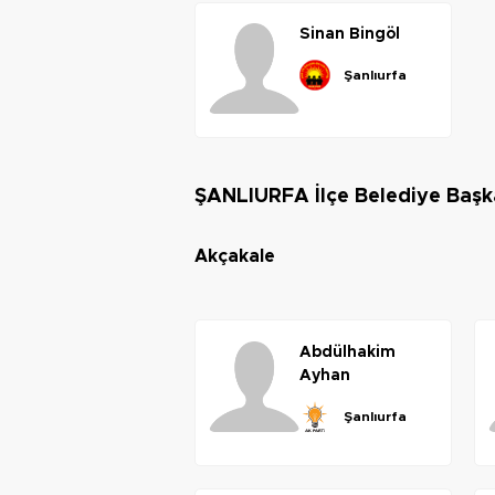
sinan
bingöl
şanlıurfa
ŞANLIURFA İlçe Belediye Başk
akçakale
abdülhakim
ayhan
şanlıurfa