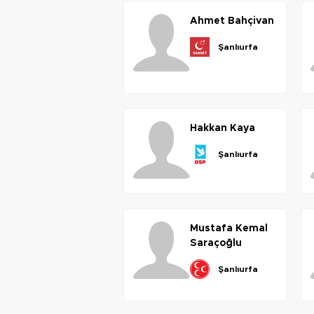
ahmet
bahçivan
şanlıurfa
hakkan
kaya
şanlıurfa
mustafa
kemal
saraçoğlu
şanlıurfa