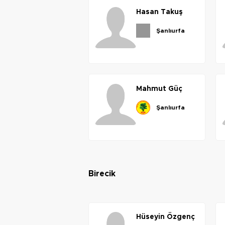
hasan
takuş
şanlıurfa
mahmut
güç
şanlıurfa
birecik
hüseyin
özgenç