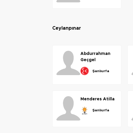
ceylanpınar
abdurrahman
geçgel
şanlıurfa
menderes
atilla
şanlıurfa