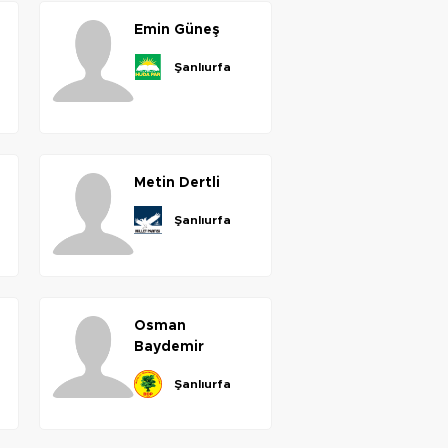
emin
güneş
şanlıurfa
metin
dertli
şanlıurfa
osman
baydemir
şanlıurfa