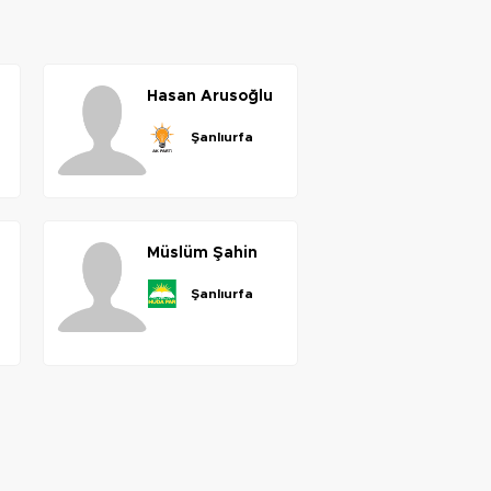
hasan
arusoğlu
şanlıurfa
müslüm
şahin
şanlıurfa