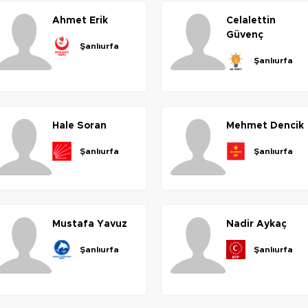
ahmet
erik
celalettin
güvenç
şanlıurfa
şanlıurfa
hale
soran
mehmet
dencik
şanlıurfa
şanlıurfa
mustafa
yavuz
nadir
aykaç
şanlıurfa
şanlıurfa