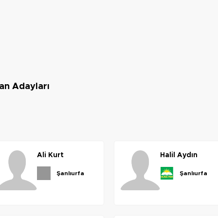
an Adayları
ali
kurt
halil
aydın
şanlıurfa
şanlıurfa