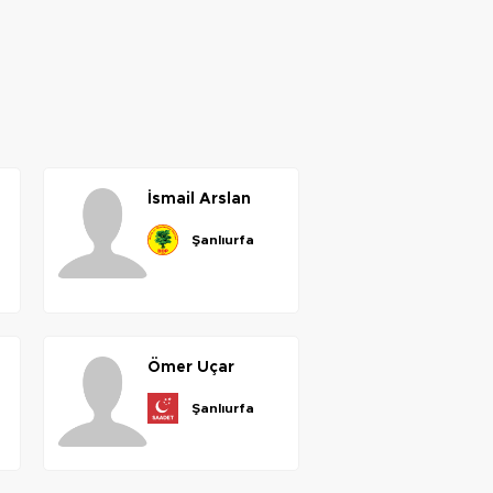
i̇smail
arslan
şanlıurfa
ömer
uçar
şanlıurfa