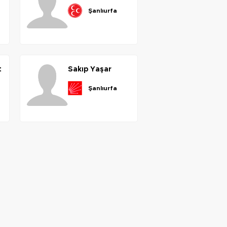
şanlıurfa
t
sakıp
yaşar
şanlıurfa