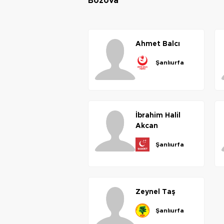
bozova
ahmet
balcı
şanlıurfa
i̇brahim
halil
akcan
şanlıurfa
zeynel
taş
şanlıurfa