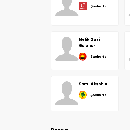
şanlıurfa
melik
gazi
gelener
şanlıurfa
sami
akşahin
şanlıurfa