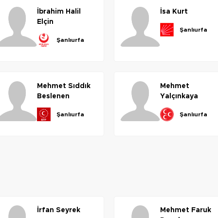
i̇brahim
halil
i̇sa
kurt
elçin
şanlıurfa
şanlıurfa
mehmet
sıddık
mehmet
beslenen
yalçınkaya
şanlıurfa
şanlıurfa
i̇rfan
seyrek
mehmet
faruk