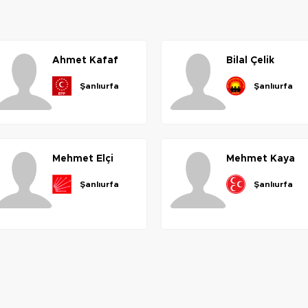
ahmet
kafaf
bilal
çelik
şanlıurfa
şanlıurfa
mehmet
elçi
mehmet
kaya
şanlıurfa
şanlıurfa