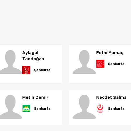
aylagül
fethi
yamaç
tandoğan
şanlıurfa
şanlıurfa
metin
demir
necdet
salma
şanlıurfa
şanlıurfa