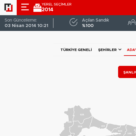
YEREL SEÇİMLER
2014
Son Güncelleme:
Açılan Sandık
03 Nisan 2014 10:21
%100
TÜRKIYE GENELI
ŞEHIRLER
ADA
ŞANLIU
KIR
EDI
IST
TEK
KOC
SAK