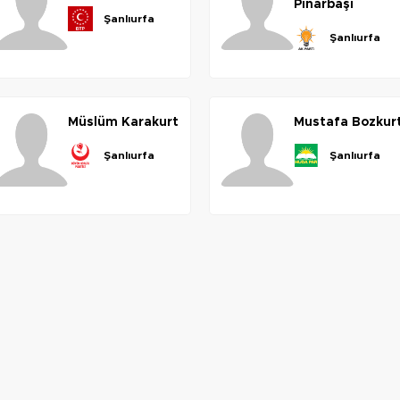
pınarbaşı
şanlıurfa
şanlıurfa
müslüm
karakurt
mustafa
bozkur
şanlıurfa
şanlıurfa