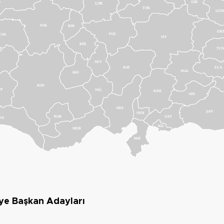
GIR
ÇOR
TOK
GÜM
ANK
KIR
ER
YOZ
ESK
SIV
KIR
TUN
NEV
KAY
ELA
MAL
AKS
KON
SP
NIĞ
KAH
ADI
ADA
ŞAN
OSM
KAR
GAZ
NT
KIL
MER
HAT
ye Başkan Adayları