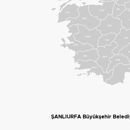
YAL
BIL
BUR
ÇAN
BAL
KÜT
MAN
AFY
UŞA
İZM
I
AYD
DEN
BUR
MUĞ
A
ŞANLIURFA Büyükşehir Beledi