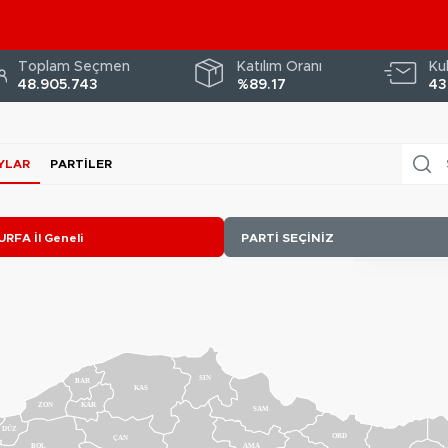
Toplam Seçmen
Katılım Oranı
Ku
48.905.743
%89.17
43
YLAR
PARTILER
RFA İl Geneli
PARTİ SEÇİNİZ
SIN
BAR
KAS
ZON
KAR
SAM
DÜZ
ORD
ÇAN
BOL
AMA