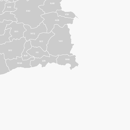
KAR
BAY
ERZ
IĞD
Z
AĞR
BIN
MUŞ
VAN
BIT
DIY
SII
BAT
HAK
ŞIR
MAR