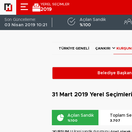
YEREL SEÇİMLER
2019
Son Güncelleme:
Açılan Sandık
03 Nisan 2019 10:21
%100
TÜRKIYE GENELI
ÇANKIRI
KURŞUN
Belediye Başkanl
31 Mart 2019
Yerel Seçimler
Açılan Sandık
Toplam S
%100
3.707
*
KURŞUNLU
ilçesi sandık durumunu
özet olarak