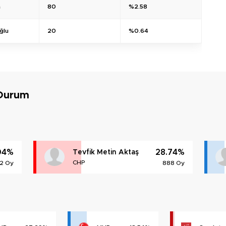
a
80
%2.58
ğlu
20
%0.64
 Durum
04%
28.74%
Tevfik Metin Aktaş
CHP
62 Oy
888 Oy