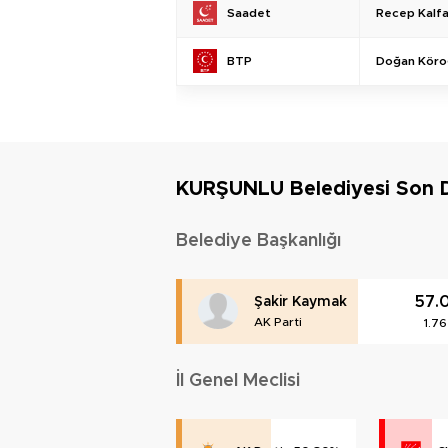
Recep Kalf
Saadet
Doğan Köro
BTP
KURŞUNLU Belediyesi Son
Belediye Başkanlığı
57.
Şakir Kaymak
AK Parti
1.7
İl Genel Meclisi