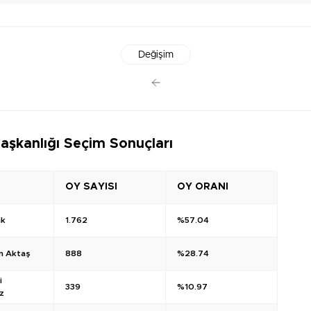
Değişim
aşkanlığı Seçim Sonuçları
OY SAYISI
OY ORANI
ak
1.762
%57.04
n Aktaş
888
%28.74
i
339
%10.97
z