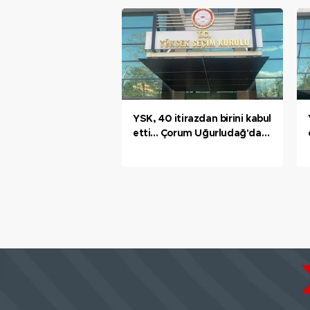
seçimler yenilenecektir
YSK, 40 itirazdan birini kabul
etti... Çorum Uğurludağ'da
MHP'nin belediye meclis
üyesi sayısı arttı