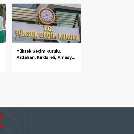
Yüksek Seçim Kurulu,
Ardahan, Kırklareli, Amasya,
Şırnak, Bingöl, Van ve 10 ilçe
için itirazları reddetti