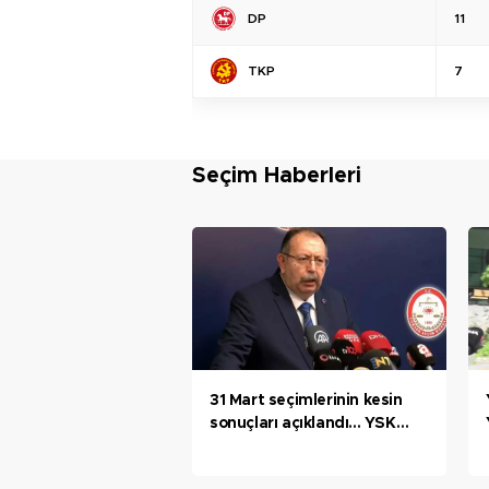
DP
11
TKP
7
Seçim Haberleri
31 Mart seçimlerinin kesin
sonuçları açıklandı... YSK
Başkanı Yener: İlan edilen
yerlerde 2 Haziran'da