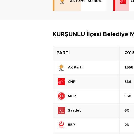
AK Parti
50.86%
C
KURŞUNLU İlçesi Belediye M
PARTİ
OY 
AK Parti
1.558
CHP
836
MHP
568
Saadet
60
BBP
23