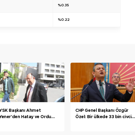
%0.35
%0.22
YSK Başkanı Ahmet
CHP Genel Başkanı Özgür
Yener'den Hatay ve Ordu
Özel: Bir ülkede 33 bin civciv
açıklaması
ölse Dünya Sağlık Örgütü
harekete geçer