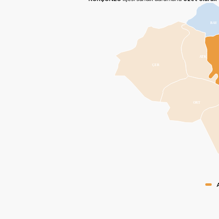
BAY
ATK
ÇER
ORT