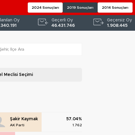
2024 Sonuçları
2019 Sonuçları
2014 Sonuçları
lanılan Oy
Geçerli Oy
Geçersiz Oy
.340.191
46.431.746
1.908.445
l Meclisi
Seçimi
Şakir Kaymak
57.04%
AK Parti
1.762