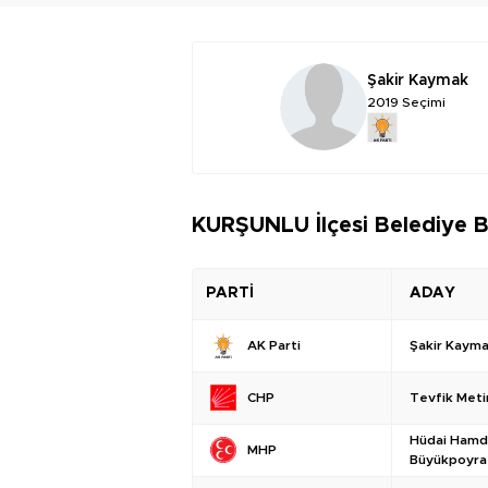
Şakir Kaymak
2019 Seçimi
KURŞUNLU İlçesi Belediye B
PARTİ
ADAY
Şakir Kaym
AK Parti
Tevfik Meti
CHP
Hüdai Hamd
MHP
Büyükpoyra