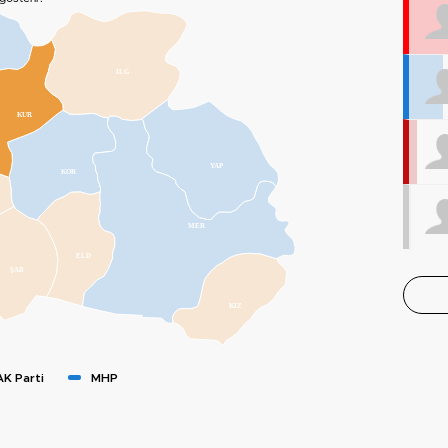
ILG
KUR
YAP
KOR
MER
ELD
ŞAB
KIZ
AK Parti
MHP