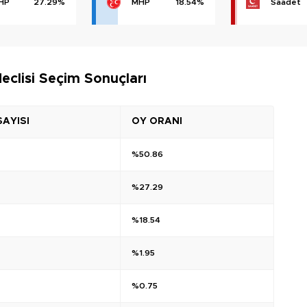
HP
27.29%
MHP
18.54%
Saadet
eclisi Seçim Sonuçları
SAYISI
OY ORANI
%50.86
%27.29
%18.54
%1.95
%0.75