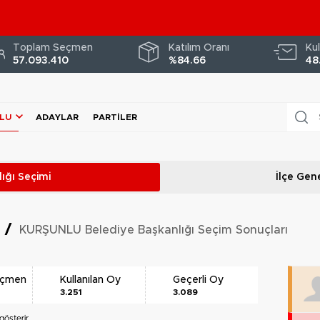
Toplam Seçmen
Katılım Oranı
Kul
57.093.410
%84.66
48
LU
ADAYLAR
PARTILER
ığı
Seçimi
İlçe Gene
i
/
KURŞUNLU Belediye Başkanlığı Seçim Sonuçları
eçmen
Kullanılan Oy
Geçerli Oy
3.251
3.089
gösterir.