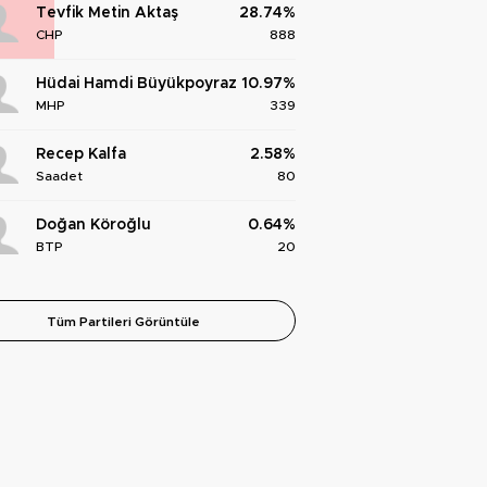
Tevfik Metin Aktaş
28.74%
CHP
888
Hüdai Hamdi Büyükpoyraz
10.97%
MHP
339
Recep Kalfa
2.58%
Saadet
80
Doğan Köroğlu
0.64%
BTP
20
Tüm Partileri Görüntüle