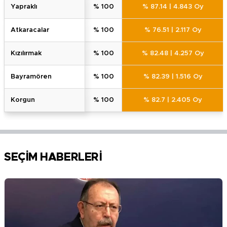
yaprakli
% 100
% 87.14
|
4.843 Oy
atkaracalar
% 100
% 76.51
|
2.117 Oy
kizilirmak
% 100
% 82.48
|
4.257 Oy
bayramören
% 100
% 82.39
|
1.516 Oy
korgun
% 100
% 82.7
|
2.405 Oy
SEÇİM HABERLERİ