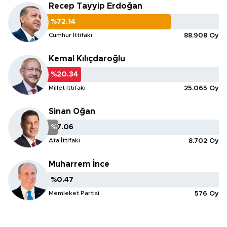
Recep Tayyip Erdoğan
%72.14
%72.14
Cumhur İttifakı
88.908 Oy
Kemal Kılıçdaroğlu
%20.34
%20.34
Millet İttifakı
25.065 Oy
Sinan Oğan
%7.06
%7.06
Ata İttifakı
8.702 Oy
Muharrem İnce
%0.47
%0.47
Memleket Partisi
576 Oy