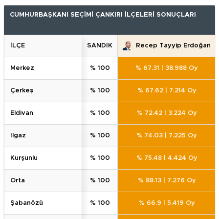
CUMHURBAŞKANI SEÇİMİ ÇANKIRI İLÇELERİ SONUÇLARI
İLÇE
SANDIK
Recep Tayyip Erdoğan
merkez
% 100
% 67.31
|
38.988 Oy
çerkeş
% 100
% 67.62
|
7.214 Oy
eldi̇van
% 100
% 72.42
|
3.224 Oy
ilgaz
% 100
% 74.03
|
7.225 Oy
kurşunlu
% 100
% 75.48
|
4.424 Oy
orta
% 100
% 88.13
|
7.276 Oy
şabanözü
% 100
% 66.9
|
5.419 Oy