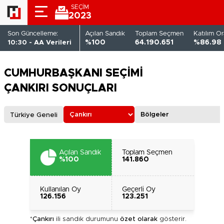
SEÇİM
2023
Son Güncelleme:
Açılan Sandık
Toplam Seçmen
Katılım Or
10:30 - AA Verileri
%100
64.190.651
%86.98
CUMHURBAŞKANI SEÇİMİ
ÇANKIRI SONUÇLARI
Türkiye Geneli
Açılan Sandık
Toplam Seçmen
%100
141.860
Kullanılan Oy
Geçerli Oy
126.156
123.251
*
Çankırı
ili sandık durumunu
özet olarak
gösterir.