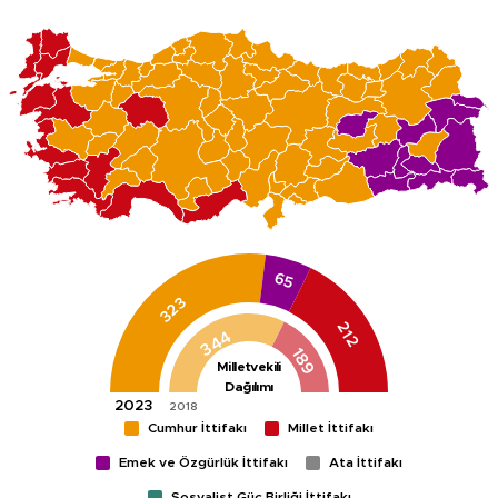
65
323
212
344
189
Milletvekili
Dağılımı
Cumhur İttifakı
Millet İttifakı
Emek ve Özgürlük İttifakı
Ata İttifakı
Sosyalist Güç Birliği İttifakı