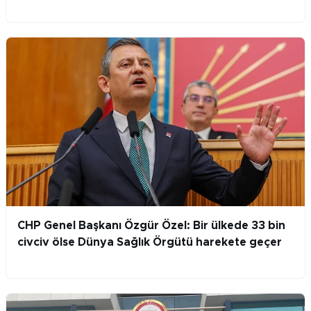
CHP Genel Başkanı Özgür Özel: Bir ülkede 33 bin
civciv ölse Dünya Sağlık Örgütü harekete geçer