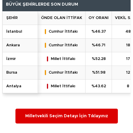
BÜYÜK ŞEHİRLERDE SON DURUM
ŞEHİR
ÖNDE OLAN İTTİFAK
OY ORANI
VEKİL SA
İstanbul
Cumhur İttifakı
%46.37
48
Ankara
Cumhur İttifakı
%46.71
18
İzmir
Millet İttifakı
%52.28
17
Bursa
Cumhur İttifakı
%51.98
12
Antalya
Millet İttifakı
%43.62
8
Milletvekili Seçim Detayı İçin Tıklayınız