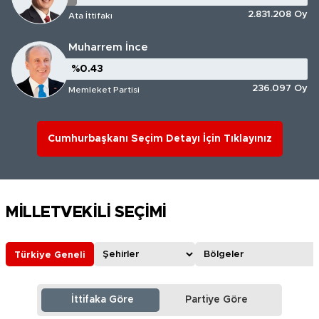
2.831.208 Oy
Ata İttifakı
Muharrem İnce
%0.43
%0.43
236.097 Oy
Memleket Partisi
Cumhurbaşkanı Seçim Detayı İçin Tıklayınız
MİLLETVEKİLİ SEÇİMİ
Türkiye Geneli
İttifaka Göre
Partiye Göre