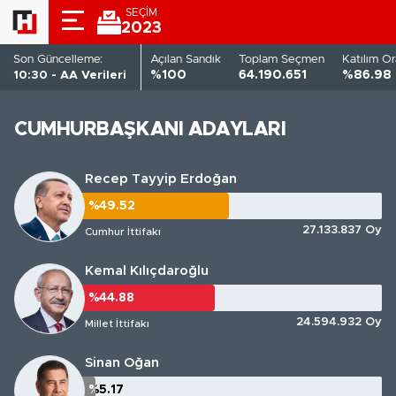
SEÇİM
2023
Son Güncelleme:
Açılan Sandık
Toplam Seçmen
Katılım Or
10:30 - AA Verileri
%100
64.190.651
%86.98
CUMHURBAŞKANI ADAYLARI
Recep Tayyip Erdoğan
%49.52
%49.52
27.133.837 Oy
Cumhur İttifakı
Kemal Kılıçdaroğlu
%44.88
%44.88
24.594.932 Oy
Millet İttifakı
Sinan Oğan
%5.17
%5.17