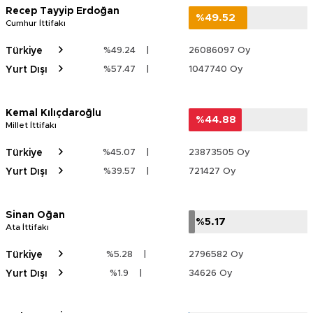
Recep Tayyip Erdoğan
%49.52
%49.52
Cumhur İttifakı
Türkiye
%49.24
|
26086097 Oy
Yurt Dışı
%57.47
|
1047740 Oy
Kemal Kılıçdaroğlu
%44.88
%44.88
Millet İttifakı
Türkiye
%45.07
|
23873505 Oy
Yurt Dışı
%39.57
|
721427 Oy
Sinan Oğan
%5.17
%5.17
Ata İttifakı
Türkiye
%5.28
|
2796582 Oy
Yurt Dışı
%1.9
|
34626 Oy