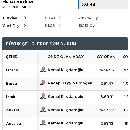
Muharrem İnce
%0.43
%0.43
Memleket Partisi
Türkiye
%0.41
|
216784 Oy
Yurt Dışı
%1.06
|
19313 Oy
BÜYÜK ŞEHİRLERDE SON DURUM
ŞEHİR
ÖNDE OLAN ADAY
OY ORANI
OY 
Kemal Kılıçdaroğlu
İstanbul
%48.56
4.9
Recep Tayyip Erdoğan
Bursa
%51.47
1.0
Kemal Kılıçdaroğlu
İzmir
%63.31
1.9
Kemal Kılıçdaroğlu
Ankara
%47.32
1.8
Kemal Kılıçdaroğlu
Antalya
%53.13
89