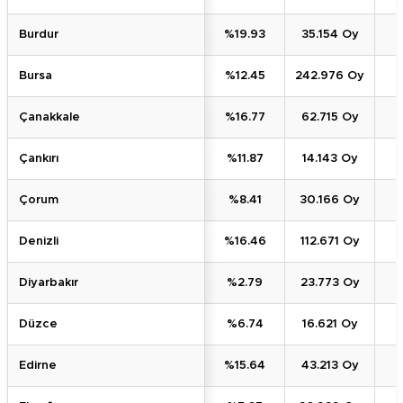
Burdur
%19.93
35.154 Oy
Bursa
%12.45
242.976 Oy
Çanakkale
%16.77
62.715 Oy
Çankırı
%11.87
14.143 Oy
Çorum
%8.41
30.166 Oy
Denizli
%16.46
112.671 Oy
Diyarbakır
%2.79
23.773 Oy
Düzce
%6.74
16.621 Oy
Edirne
%15.64
43.213 Oy