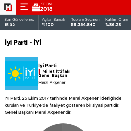
SEÇİM
2018
Son Güncelleme:
Açılan Sandık
Toplam Seçmen
Katılım Oranı
15:32
%100
59.354.840
%86.23
İyi Parti - İYİ
İyi Parti
Millet İttifakı
Genel Başkan
Meral Akşener
İYİ Parti, 25 Ekim 2017 tarihinde Meral Akşener liderliğinde
kurulan ve Türkiye'de faaliyet gösteren bir siyasi partidir.
Genel Başkanı Meral Akşener'dir.