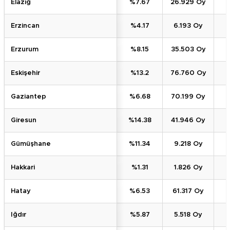
Elazığ
%7.67
26.929 Oy
Erzincan
%4.17
6.193 Oy
Erzurum
%8.15
35.503 Oy
Eskişehir
%13.2
76.760 Oy
Gaziantep
%6.68
70.199 Oy
Giresun
%14.38
41.946 Oy
Gümüşhane
%11.34
9.218 Oy
Hakkari
%1.31
1.826 Oy
Hatay
%6.53
61.317 Oy
Iğdır
%5.87
5.518 Oy