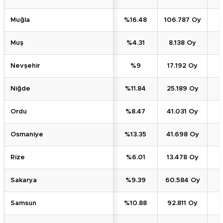
Muğla
%16.48
106.787 Oy
Muş
%4.31
8.138 Oy
Nevşehir
%9
17.192 Oy
Niğde
%11.84
25.189 Oy
Ordu
%8.47
41.031 Oy
Osmaniye
%13.35
41.698 Oy
Rize
%6.01
13.478 Oy
Sakarya
%9.39
60.584 Oy
Samsun
%10.88
92.811 Oy