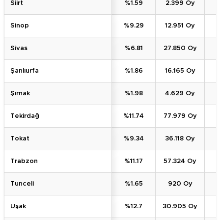
Siirt
%1.59
2.399 Oy
Sinop
%9.29
12.951 Oy
Sivas
%6.81
27.850 Oy
Şanlıurfa
%1.86
16.165 Oy
Şırnak
%1.98
4.629 Oy
Tekirdağ
%11.74
77.979 Oy
Tokat
%9.34
36.118 Oy
Trabzon
%11.17
57.324 Oy
Tunceli
%1.65
920 Oy
Uşak
%12.7
30.905 Oy