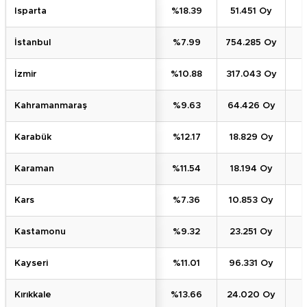
Isparta
%18.39
51.451 Oy
İstanbul
%7.99
754.285 Oy
İzmir
%10.88
317.043 Oy
Kahramanmaraş
%9.63
64.426 Oy
Karabük
%12.17
18.829 Oy
Karaman
%11.54
18.194 Oy
Kars
%7.36
10.853 Oy
Kastamonu
%9.32
23.251 Oy
Kayseri
%11.01
96.331 Oy
Kırıkkale
%13.66
24.020 Oy