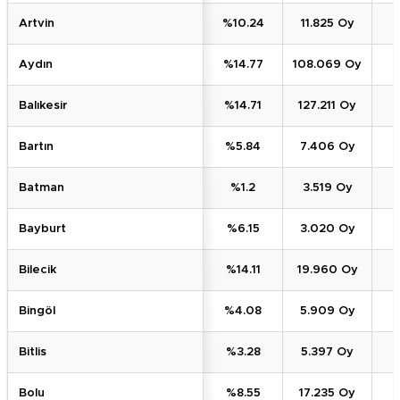
Artvin
%10.24
11.825 Oy
Aydın
%14.77
108.069 Oy
Balıkesir
%14.71
127.211 Oy
Bartın
%5.84
7.406 Oy
Batman
%1.2
3.519 Oy
Bayburt
%6.15
3.020 Oy
Bilecik
%14.11
19.960 Oy
Bingöl
%4.08
5.909 Oy
Bitlis
%3.28
5.397 Oy
Bolu
%8.55
17.235 Oy