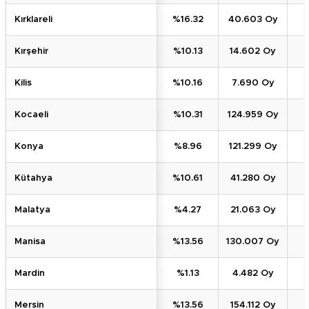
Kırklareli
%16.32
40.603 Oy
Kırşehir
%10.13
14.602 Oy
Kilis
%10.16
7.690 Oy
Kocaeli
%10.31
124.959 Oy
Konya
%8.96
121.299 Oy
Kütahya
%10.61
41.280 Oy
Malatya
%4.27
21.063 Oy
Manisa
%13.56
130.007 Oy
Mardin
%1.13
4.482 Oy
Mersin
%13.56
154.112 Oy