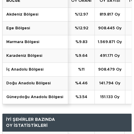
BÖLGE
OY ORANI
OY SAYISI
TO
Akdeniz Bölgesi
%12.97
819.817 Oy
Ege Bölgesi
%12.92
908.445 Oy
Marmara Bölgesi
%9.83
1.569.871 Oy
Karadeniz Bölgesi
%9.64
491.171 Oy
İç Anadolu Bölgesi
%11
908.479 Oy
Doğu Anadolu Bölgesi
%4.46
141.794 Oy
Güneydoğu Anadolu Bölgesi
%3.54
151.133 Oy
İYİ ŞEHİRLER BAZINDA
OY İSTATİSTİKLERİ