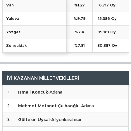
Van
%1.27
6.717 Oy
Yalova
%9.79
15.386 Oy
Yozgat
%7.4
19.161 Oy
Zonguldak
%7.81
30.387 Oy
İYİ KAZANAN MİLLETVEKİLLERİ
İsmail Koncuk
-
Adana
Mehmet Metanet Çulhaoğlu
-
Adana
Gültekin Uysal
-
Afyonkarahisar