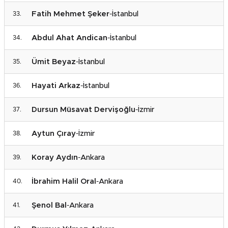
Fatih Mehmet Şeker
-
İstanbul
Abdul Ahat Andican
-
İstanbul
Ümit Beyaz
-
İstanbul
Hayati Arkaz
-
İstanbul
Dursun Müsavat Dervişoğlu
-
İzmir
Aytun Çıray
-
İzmir
Koray Aydın
-
Ankara
İbrahim Halil Oral
-
Ankara
Şenol Bal
-
Ankara