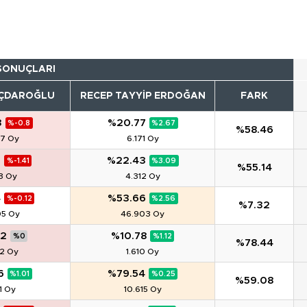
 SONUÇLARI
IÇDAROĞLU
RECEP TAYYIP ERDOĞAN
FARK
3
%20.77
%-0.8
%2.67
%58.46
47 Oy
6.171 Oy
7
%22.43
%-1.41
%3.09
%55.14
13 Oy
4.312 Oy
4
%53.66
%-0.12
%2.56
%7.32
05 Oy
46.903 Oy
22
%10.78
%0
%1.12
%78.44
22 Oy
1.610 Oy
6
%79.54
%1.01
%0.25
%59.08
1 Oy
10.615 Oy