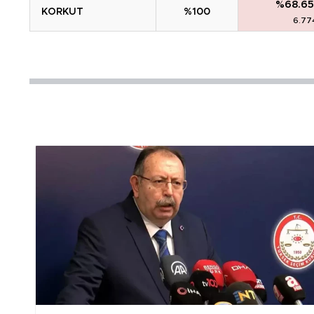
%68.65
KORKUT
%100
6.77