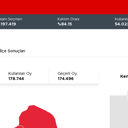
plam Seçmen
Katılım Oranı
Kullanı
.197.419
%84.15
54.02
İlçe Sonuçları
Kullanılan Oy
Geçerli Oy
Kem
178.744
174.496