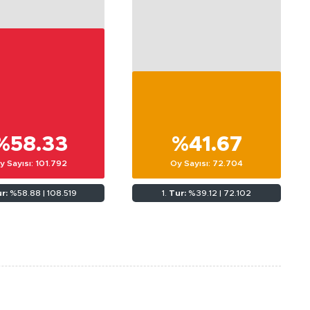
%58.33
%41.67
y Sayısı: 101.792
Oy Sayısı: 72.704
r:
%58.88 | 108.519
1.
Tur:
%39.12 | 72.102