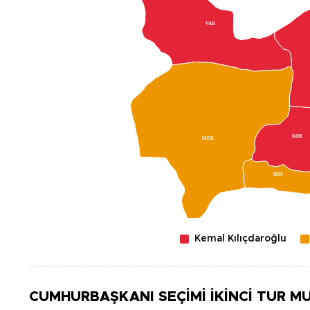
VAR
KOR
MER
HAS
Kemal Kılıçdaroğlu
CUMHURBAŞKANI SEÇİMİ İKİNCİ TUR
MU