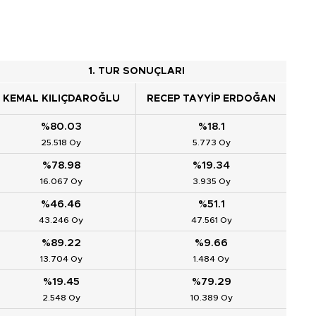
1. TUR SONUÇLARI
KEMAL KILIÇDAROĞLU
RECEP TAYYIP ERDOĞAN
%80.03
%18.1
25.518 Oy
5.773 Oy
%78.98
%19.34
16.067 Oy
3.935 Oy
%46.46
%51.1
43.246 Oy
47.561 Oy
%89.22
%9.66
13.704 Oy
1.484 Oy
%19.45
%79.29
2.548 Oy
10.389 Oy