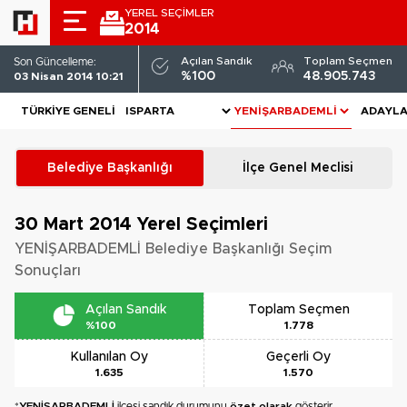
YEREL SEÇİMLER
2014
Açılan Sandık
Toplam Seçmen
Son Güncelleme:
%100
48.905.743
03 Nisan 2014 10:21
TÜRKIYE GENELI
ADAYL
Belediye Başkanlığı
İlçe Genel Meclisi
30 Mart 2014
Yerel Seçimleri
YENİŞARBADEMLİ Belediye Başkanlığı Seçim
Sonuçları
Açılan Sandık
Toplam Seçmen
%100
1.778
Kullanılan Oy
Geçerli Oy
1.635
1.570
*
YENİŞARBADEMLİ
ilçesi sandık durumunu
özet olarak
gösterir.