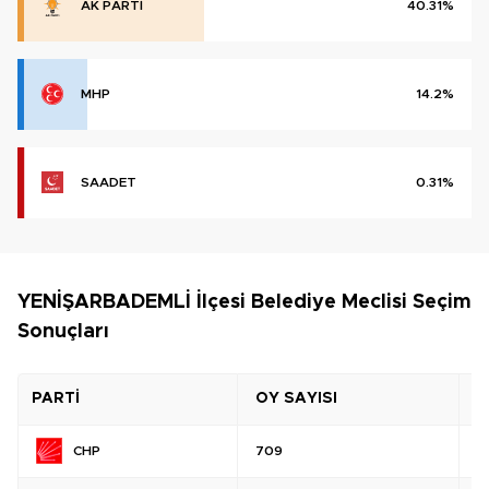
AK PARTİ
40.31%
MHP
14.2%
SAADET
0.31%
YENİŞARBADEMLİ İlçesi Belediye Meclisi Seçim
Sonuçları
PARTİ
OY SAYISI
O
CHP
709
%