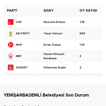
PARTİ
ADAY
OY SAYISI
Mustafa Erdem
718
CHP
Yaşar Gençer
669
AK PARTİ
Ertan Özkan
178
MHP
Hasan Hüseyin
3
BBP
Karakaya
Süleyman Ergün
2
SAADET
YENİŞARBADEMLİ Belediyesi Son Durum