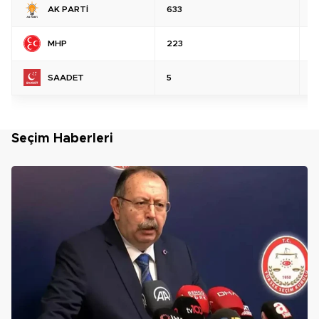
AK PARTİ
633
%
MHP
223
%
SAADET
5
%
Seçim Haberleri