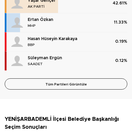
Yaşar Gençer
42.61%
AK PARTİ
Ertan Özkan
11.33%
MHP
Hasan Hüseyin Karakaya
0.19%
BBP
Süleyman Ergün
0.12%
SAADET
Tüm Partileri Görüntüle
YENİŞARBADEMLİ İlçesi Belediye Başkanlığı
Seçim Sonuçları