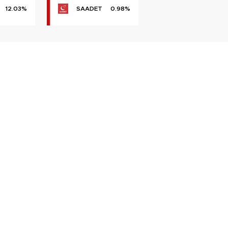
12.03%
SAADET
0.98%