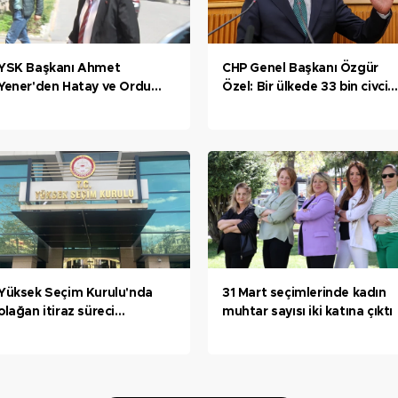
YSK Başkanı Ahmet
CHP Genel Başkanı Özgür
Yener'den Hatay ve Ordu
Özel: Bir ülkede 33 bin civciv
açıklaması
ölse Dünya Sağlık Örgütü
harekete geçer
Yüksek Seçim Kurulu'nda
31 Mart seçimlerinde kadın
olağan itiraz süreci
muhtar sayısı iki katına çıktı
tamamlandı: 81 karar
açıklandı