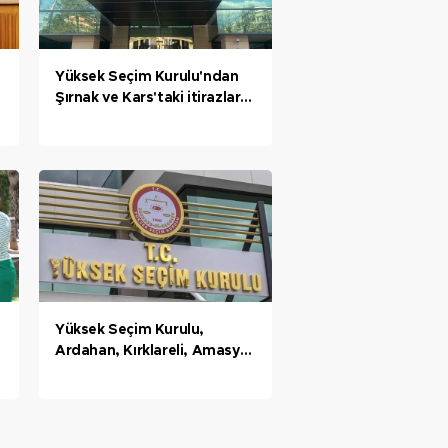
Yüksek Seçim Kurulu'ndan
Şırnak ve Kars'taki itirazlar
için karar
Yüksek Seçim Kurulu,
Ardahan, Kırklareli, Amasya,
Şırnak, Bingöl, Van ve 10 ilçe
için itirazları reddetti