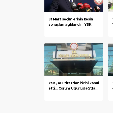
31 Mart seçimlerinin kesin
sonuçları açıklandı... YSK
Başkanı Yener: İlan edilen
yerlerde 2 Haziran'da
seçimler yenilenecektir
YSK, 40 itirazdan birini kabul
etti... Çorum Uğurludağ'da
MHP'nin belediye meclis
üyesi sayısı arttı