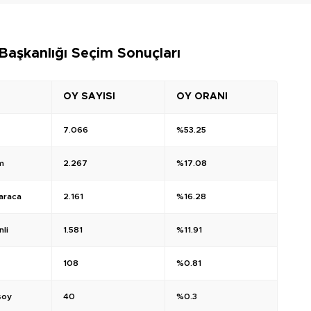
Başkanlığı Seçim Sonuçları
OY SAYISI
OY ORANI
7.066
%53.25
ım
2.267
%17.08
araca
2.161
%16.28
li
1.581
%11.91
108
%0.81
soy
40
%0.3