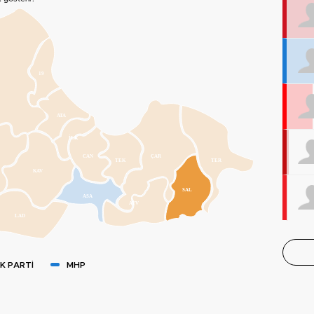
19
ATA
İLK
CAN
ÇAR
TEK
TER
KAV
SAL
ASA
AYV
LAD
K PARTİ
MHP