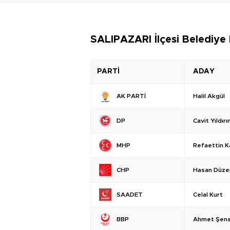
SALIPAZARI İlçesi Belediye 
PARTİ
ADAY
Halil Akgül
AK PARTİ
Cavit Yıldır
DP
Refaettin K
MHP
Hasan Düzen
CHP
Celal Kurt
SAADET
Ahmet Şen
BBP