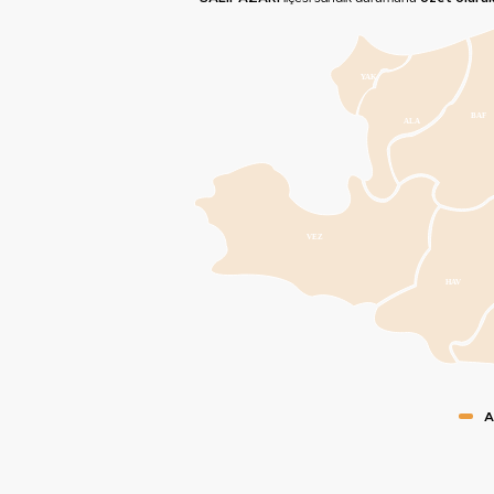
YAK
BAF
ALA
VEZ
HAV
A