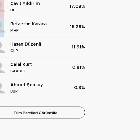
Cavit Yıldırım
17.08%
DP
Refaettin Karaca
16.28%
MHP
Hasan Düzenli
11.91%
CHP
Celal Kurt
0.81%
SAADET
Ahmet Şensoy
0.3%
BBP
Tüm Partileri Görüntüle