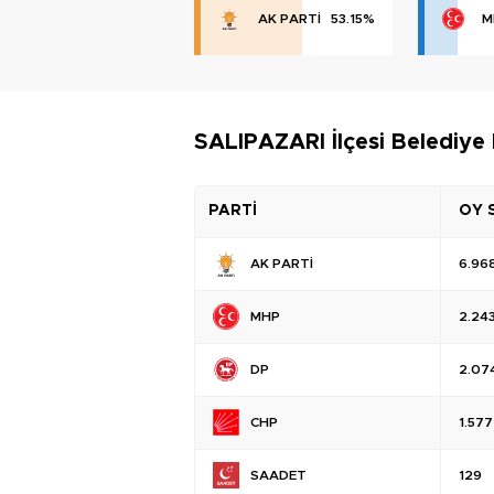
AK PARTİ
53.15%
M
SALIPAZARI İlçesi Belediye 
PARTİ
OY 
AK PARTİ
6.96
MHP
2.24
DP
2.07
CHP
1.577
SAADET
129