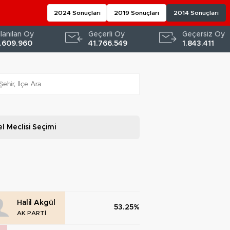
2024 Sonuçları
2019 Sonuçları
2014 Sonuçları
llanılan Oy
Geçerli Oy
Geçersiz Oy
.609.960
41.766.549
1.843.411
l Meclisi
Seçimi
Halil Akgül
53.25%
AK PARTİ