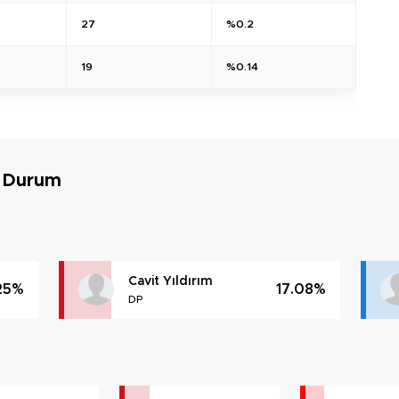
27
%0.2
19
%0.14
n Durum
Cavit Yıldırım
25%
17.08%
DP