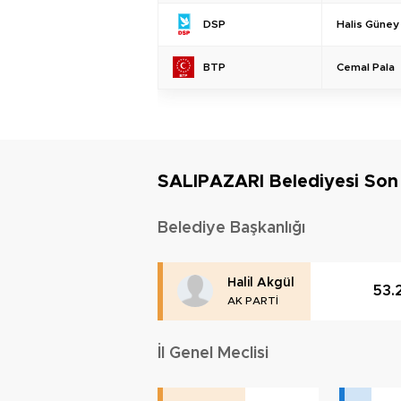
Halis Güney
DSP
Cemal Pala
BTP
SALIPAZARI Belediyesi So
Belediye Başkanlığı
Halil Akgül
53.
AK PARTİ
İl Genel Meclisi