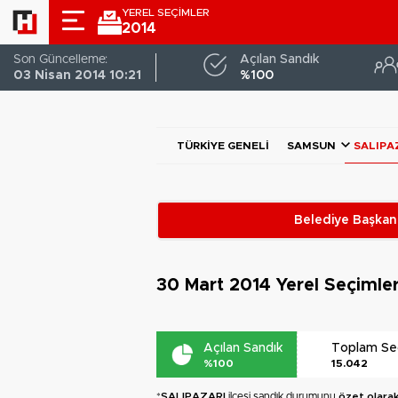
YEREL SEÇİMLER
2014
Son Güncelleme:
Açılan Sandık
03 Nisan 2014 10:21
%100
TÜRKIYE GENELI
SAMSUN
SALIPA
Belediye Başkanl
30 Mart 2014
Yerel Seçimle
Açılan Sandık
Toplam S
%100
15.042
*
SALIPAZARI
ilçesi sandık durumunu
özet olara