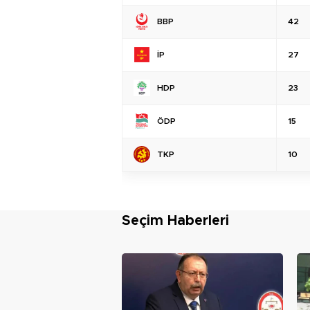
BBP
42
İP
27
HDP
23
ÖDP
15
TKP
10
Seçim Haberleri