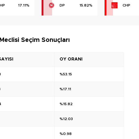
HP
17.11%
DP
15.82%
CHP
Meclisi Seçim Sonuçları
SAYISI
OY ORANI
8
%53.15
3
%17.11
4
%15.82
%12.03
%0.98