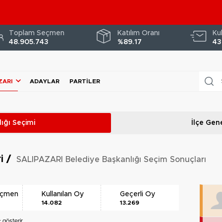
Toplam Seçmen
Katılım Oranı
Ku
48.905.743
%89.17
43
ZARI
ADAYLAR
PARTILER
ığı
Seçimi
İlçe Gene
ri
/
SALIPAZARI Belediye Başkanlığı Seçim Sonuçları
eçmen
Kullanılan Oy
Geçerli Oy
14.082
13.269
k
gösterir.