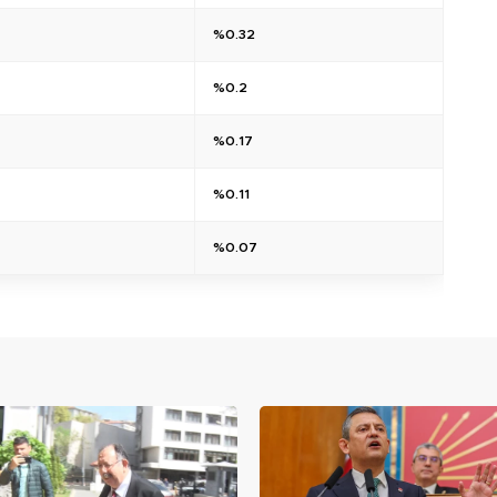
%0.32
%0.2
%0.17
%0.11
%0.07