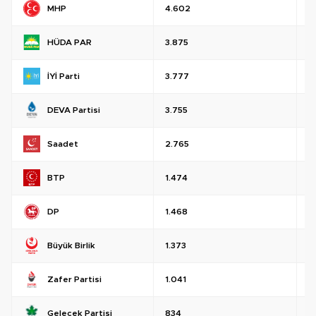
MHP
4.602
%
HÜDA PAR
3.875
%
İYİ Parti
3.777
%
DEVA Partisi
3.755
%
Saadet
2.765
%
BTP
1.474
%
DP
1.468
%
Büyük Birlik
1.373
%
Zafer Partisi
1.041
%
Gelecek Partisi
834
%