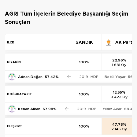
AĞRI Tüm İlçelerin Belediye Başkanlığı Seçim
Sonuçları
SANDIK
AK Parti
İLÇE
22.96%
100%
DİYADİN
1.631 Oy
Adnan Doğan
57.42%
2019
HDP
-
Betül Yaşar
56.8
12.55%
100%
DOĞUBAYAZIT
3.423 Oy
Kenan Alkan
57.98%
2019
HDP
-
Yıldız Acar
68.38
47.78%
100%
ELEŞKİRT
2.146 Oy