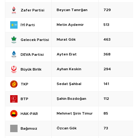
Beycan Tanırğan
729
Zafer Partisi
Metin Aydemir
513
İYİ Parti
Murat Gök
463
Gelecek Partisi
Ayten Erat
368
DEVA Partisi
Ayhan Keskin
294
Büyük Birlik
Sedat Şahbal
141
TKP
Şahin Bozdoğan
112
BTP
Mehmet Şirin Timur
85
HAK-PAR
Özcan Gök
73
Bağımsız