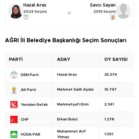
Hazal Aras
Savcı Sayan
2024 Seçimi
2019 Seçimi
AĞRI İli Belediye Başkanlığı Seçim Sonuçları
PARTİ
ADAY
OY SAYISI
Hazal Aras
25.374
DEM Parti
Mehmet Salih Aydın
16.747
AK Parti
Mehmetşafi Erim
2.341
Yeniden Refah
Erkan Bulut
1.278
CHP
Muhammet Arif
1.051
HÜDA PAR
Yılmaz