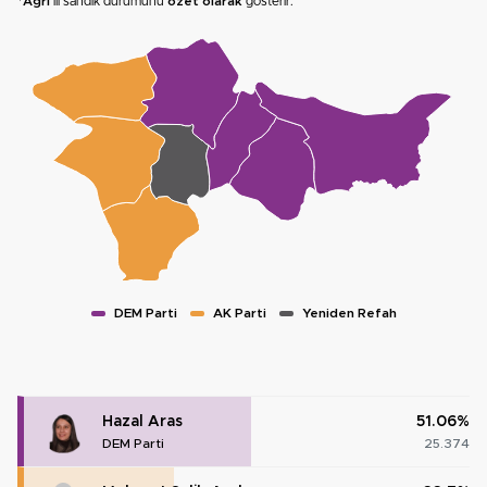
*
Ağrı
ili sandık durumunu
özet olarak
gösterir.
DEM Parti
AK Parti
Yeniden Refah
Hazal Aras
51.06%
DEM Parti
25.374