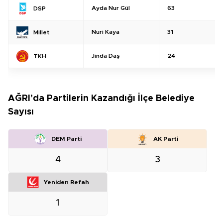
Ayda Nur Gül
63
DSP
Nuri Kaya
31
Millet
Jinda Daş
24
TKH
AĞRI’da Partilerin Kazandığı İlçe Belediye
Sayısı
DEM Parti
AK Parti
4
3
Yeniden Refah
1