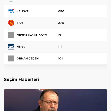
Sol Parti
292
%
TKH
270
%
MEHMETLATİF KAYA
161
%
Millet
114
%
ORHAN ÇEÇEN
101
%
Seçim Haberleri