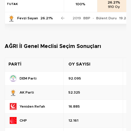
26.21%
100%
TUTAK
910 Oy
Fevzi Sayan
26.21%
2019
BBP
-
Bülent Duru
19.24
AĞRI İl Genel Meclisi Seçim Sonuçları
PARTİ
OY SAYISI
O
DEM Parti
92.095
%
AK Parti
52.325
%
Yeniden Refah
16.885
%
CHP
12.161
%