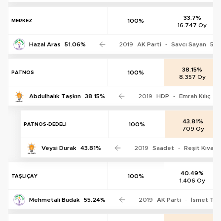
33.7%
100%
MERKEZ
16.747 Oy
Hazal Aras
51.06%
2019
AK Parti
-
Savcı Sayan
55.
38.15%
100%
PATNOS
8.357 Oy
Abdulhalık Taşkın
38.15%
2019
HDP
-
Emrah Kılıç
4
43.81%
100%
PATNOS-DEDELİ
709 Oy
Veysi Durak
43.81%
2019
Saadet
-
Reşit Kıvanç
40.49%
100%
TAŞLIÇAY
1.406 Oy
Mehmetali Budak
55.24%
2019
AK Parti
-
İsmet Ta