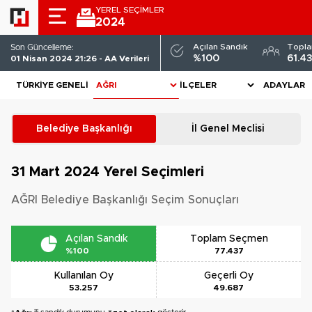
YEREL SEÇİMLER
2024
Açılan Sandık
Topl
Son Güncelleme:
%100
61.4
01 Nisan 2024 21:26 - AA Verileri
TÜRKIYE GENELI
ADAYLAR
Belediye Başkanlığı
İl Genel Meclisi
31 Mart 2024
Yerel Seçimleri
AĞRI Belediye Başkanlığı Seçim Sonuçları
Açılan Sandık
Toplam Seçmen
%100
77.437
Kullanılan Oy
Geçerli Oy
53.257
49.687