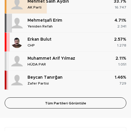
Mehmet Salih Aydın
33.7%
AK Parti
16.747
Mehmetşafi Erim
4.71%
Yeniden Refah
2.341
Erkan Bulut
2.57%
CHP
1.278
Muhammet Arif Yılmaz
2.11%
HÜDA PAR
1.051
Beycan Tanırğan
1.46%
Zafer Partisi
729
Tüm Partileri Görüntüle