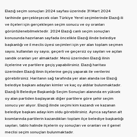
Elazığ seçim sonuçları 2024 sayfası üzerinde 31 Mart 2024
tarihinde gerçekleşecek olan Türkiye Yerel seçimlerinde Elazığ ili
ve ilçeleri için gerçekleşen seçim sonucu ve oy oranları
görüntülenebilmektedir. 2024 Elazığ canlı seçim sonuçları
konusunda hazırlanan sayfada öncelikle Elazığ ilinde belediye
başkanlığı ve il meclis üyesi seçimleri için yer alan toplam seçmen
sayısı, kullanılan oy sayısı, geçerli ve geçersiz oy sayıları ve açılan
sandık oranları yer almaktadır. Menü üzerinden Elazığ ilinin
ilçelerine ve partilere geçiş yapabilirsiniz. Elazığ haritası
üzerinden Elazığ ilinin ilçelerine geçiş yaparak ile verilerini
görebilirsiniz. Haritanın sağ tarafında yer alan alanda ise Elazığ
belediye başkanı adayları kimler ve kaç oy aldılar bulunmaktadır.
Elazığ İli Belediye Başkanlığı Seçim Sonuçları alanında en yüksek
oy alan partiden başlayarak diğer partilere göre şehir seçim
sonucu yer alıyor. Elazığ ilinde seçimi kim kazandı ve kazanan
belediye başkanı adayı kim oldu görebilirsiniz. Ayrıca sayfanın alt
kısımlarında partilerin kazandıkları toplam ilçe belediye başkanlığı
sayıları, tablo halinde ilçelerin oy sonuçları ve oranları ve il genel
meclisi seçim sonuçları bulunmaktadır.