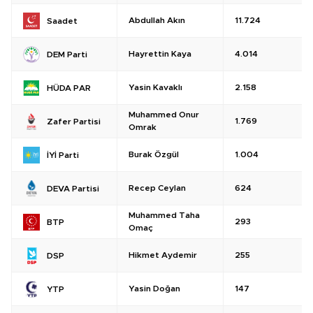
Abdullah Akın
11.724
Saadet
Hayrettin Kaya
4.014
DEM Parti
Yasin Kavaklı
2.158
HÜDA PAR
Muhammed Onur
1.769
Zafer Partisi
Omrak
Burak Özgül
1.004
İYİ Parti
Recep Ceylan
624
DEVA Partisi
Muhammed Taha
293
BTP
Omaç
Hikmet Aydemir
255
DSP
Yasin Doğan
147
YTP