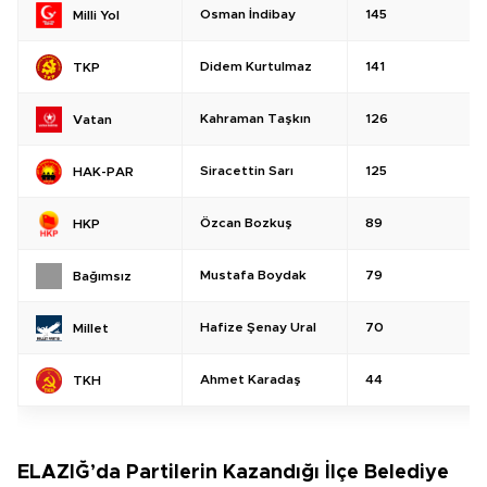
Osman İndibay
145
Milli Yol
Didem Kurtulmaz
141
TKP
Kahraman Taşkın
126
Vatan
Siracettin Sarı
125
HAK-PAR
Özcan Bozkuş
89
HKP
Mustafa Boydak
79
Bağımsız
Hafize Şenay Ural
70
Millet
Ahmet Karadaş
44
TKH
ELAZIĞ’da Partilerin Kazandığı İlçe Belediye