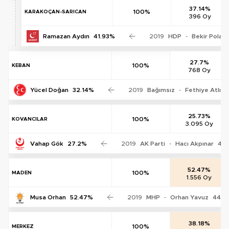
37.14%
100%
KARAKOÇAN-SARICAN
396 Oy
Ramazan Aydın
41.93%
2019
HDP
-
Bekir Polat
27.7%
100%
KEBAN
768 Oy
Yücel Doğan
32.14%
2019
Bağımsız
-
Fethiye Atlı
3
25.73%
100%
KOVANCILAR
3.095 Oy
Vahap Gök
27.2%
2019
AK Parti
-
Hacı Akpınar
45.
52.47%
100%
MADEN
1.556 Oy
Musa Orhan
52.47%
2019
MHP
-
Orhan Yavuz
44.6
38.18%
100%
MERKEZ