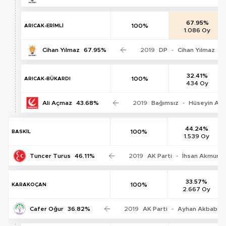
67.95%
100%
ARICAK-ERİMLİ
1.086 Oy
Cihan Yılmaz
67.95%
2019
DP
-
Cihan Yılmaz
2
32.41%
100%
ARICAK-BÜKARDI
434 Oy
Ali Açmaz
43.68%
2019
Bağımsız
-
Hüseyin Aç
44.24%
100%
BASKİL
1.539 Oy
Tuncer Turus
46.11%
2019
AK Parti
-
İhsan Akmurat
33.57%
100%
KARAKOÇAN
2.667 Oy
Cafer Oğur
36.82%
2019
AK Parti
-
Ayhan Akbaba