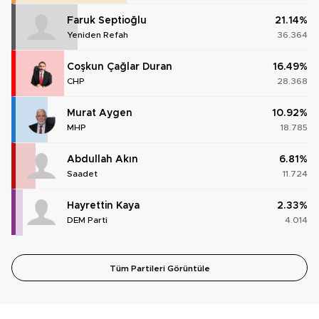
Faruk Septioğlu
21.14%
Yeniden Refah
36.364
Coşkun Çağlar Duran
16.49%
CHP
28.368
Murat Aygen
10.92%
MHP
18.785
Abdullah Akın
6.81%
Saadet
11.724
Hayrettin Kaya
2.33%
DEM Parti
4.014
Tüm Partileri Görüntüle