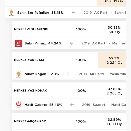
65.682 Oy
Şahin Şerifoğulları
38.18%
2019
AK Parti
-
Şahin Şer
30.33%
100%
MERKEZ-MOLLAKENDİ
641 Oy
Sabri Yılmaz
44.24%
2019
AK Parti
-
Mehmet En
52.3%
100%
MERKEZ-YURTBAŞI
2.224 Oy
Nihat Doğan
52.3%
2019
AK Parti
-
Yasin Yılma
37.85%
100%
MERKEZ-YAZIKONAK
2.065 Oy
Hatif Çadırcı
45.46%
2019
Saadet
-
Hatif Çadır
32.89%
100%
MERKEZ-AKÇAKİRAZ
1.639 Oy