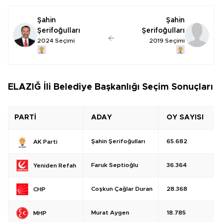
Şahin
Şahin
Şerifoğulları
Şerifoğulları
2024 Seçimi
2019 Seçimi
ELAZIĞ İli Belediye Başkanlığı Seçim Sonuçları
PARTİ
ADAY
OY SAYISI
Şahin Şerifoğulları
65.682
AK Parti
Faruk Septioğlu
36.364
Yeniden Refah
Coşkun Çağlar Duran
28.368
CHP
Murat Aygen
18.785
MHP