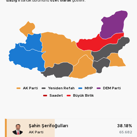
*
Elazığ
ili sandık durumunu
özet olarak
gösterir.
AK Parti
Yeniden Refah
MHP
DEM Parti
Saadet
Büyük Birlik
Şahin Şerifoğulları
38.18%
AK Parti
65.682