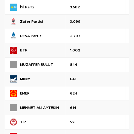
İYİ Parti
3.582
%
Zafer Partisi
3.099
%
DEVA Partisi
2.797
%
BTP
1.002
%
MUZAFFER BULUT
844
%
Millet
641
%
EMEP
624
%
MEHMET ALİ AYTEKİN
614
%
TİP
523
%