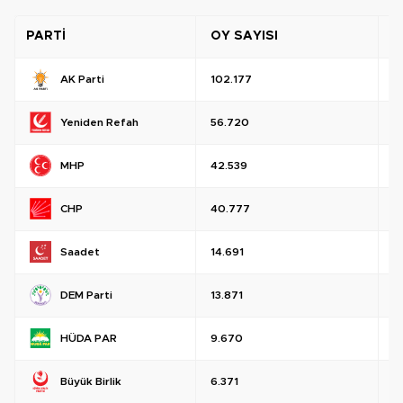
PARTİ
OY SAYISI
O
AK Parti
102.177
%
Yeniden Refah
56.720
%
MHP
42.539
%
CHP
40.777
%
Saadet
14.691
%
DEM Parti
13.871
%
HÜDA PAR
9.670
%
Büyük Birlik
6.371
%