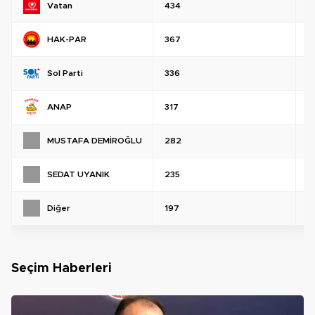
Vatan
434
%
HAK-PAR
367
%
Sol Parti
336
%
ANAP
317
%
MUSTAFA DEMİROĞLU
282
%
SEDAT UYANIK
235
%
Diğer
197
%
Seçim Haberleri