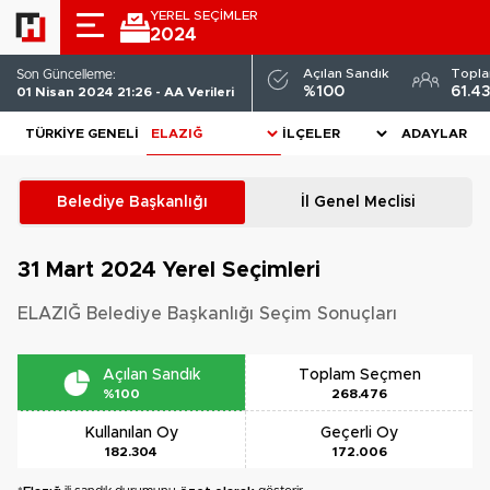
YEREL SEÇİMLER
2024
Açılan Sandık
Topl
Son Güncelleme:
%100
61.4
01 Nisan 2024 21:26 - AA Verileri
TÜRKIYE GENELI
ADAYLAR
Belediye Başkanlığı
İl Genel Meclisi
31 Mart 2024
Yerel Seçimleri
ELAZIĞ Belediye Başkanlığı Seçim Sonuçları
Açılan Sandık
Toplam Seçmen
%100
268.476
Kullanılan Oy
Geçerli Oy
182.304
172.006