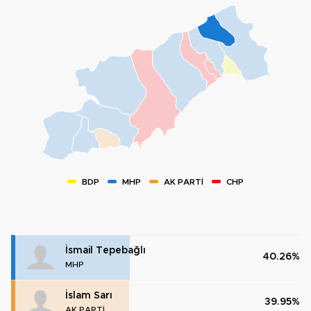
BDP
MHP
AK PARTİ
CHP
İsmail Tepebağlı
40.26%
MHP
İslam Sarı
39.95%
AK PARTİ