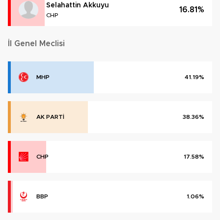
Selahattin Akkuyu
16.81%
CHP
İl Genel Meclisi
MHP
41.19%
AK PARTİ
38.36%
CHP
17.58%
BBP
1.06%