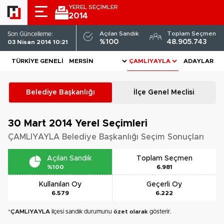
YEREL SEÇİMLER
2014
Açılan Sandık
Toplam Seçmen
Son Güncelleme:
%100
48.905.743
03 Nisan 2014 10:21
TÜRKIYE GENELI
ADAYLAR
Belediye Başkanlığı
İlçe Genel Meclisi
30 Mart 2014
Yerel Seçimleri
ÇAMLIYAYLA Belediye Başkanlığı Seçim Sonuçları
Açılan Sandık
Toplam Seçmen
%100
6.981
Kullanılan Oy
Geçerli Oy
6.579
6.222
*
ÇAMLIYAYLA
ilçesi sandık durumunu
özet olarak
gösterir.