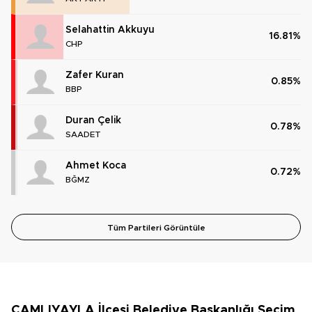
Selahattin Akkuyu
16.81%
CHP
Zafer Kuran
0.85%
BBP
Duran Çelik
0.78%
SAADET
Ahmet Koca
0.72%
BĞMZ
Tüm Partileri Görüntüle
ÇAMLIYAYLA İlçesi Belediye Başkanlığı Seçim