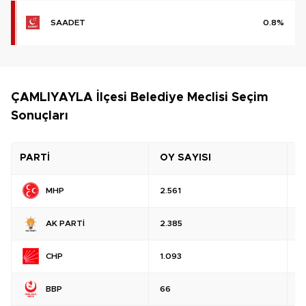
SAADET
0.8%
ÇAMLIYAYLA İlçesi Belediye Meclisi Seçim
Sonuçları
PARTİ
OY SAYISI
O
MHP
2.561
%
AK PARTİ
2.385
%
CHP
1.093
%
BBP
66
%