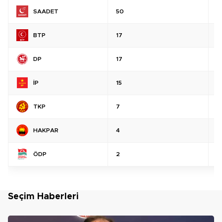
SAADET
50
%
BTP
17
%
DP
17
%
İP
15
%
TKP
7
%
HAKPAR
4
%
ÖDP
2
%
Seçim Haberleri