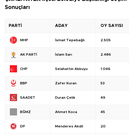
Sonuçları
PARTİ
ADAY
OY SAYISI
İsmail Tepebağlı
2.505
MHP
İslam Sarı
2.486
AK PARTİ
Selahattin Akkuyu
1.046
CHP
Zafer Kuran
53
BBP
Duran Çelik
49
SAADET
Ahmet Koca
45
BĞMZ
Menderes Akdil
20
DP