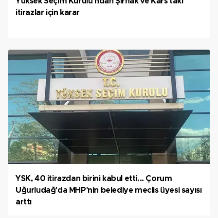
Yüksek Seçim Kurulu'ndan Şırnak ve Kars'taki
itirazlar için karar
YSK, 40 itirazdan birini kabul etti... Çorum
Uğurludağ'da MHP'nin belediye meclis üyesi sayısı
arttı