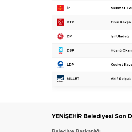
Mehmet To
İP
Onur Kakşa
BTP
Işıl Uludağ
DP
Hüsnü Okan
DSP
Kudret Kay
LDP
Akif Selçuk 
MİLLET
YENİŞEHİR Belediyesi Son 
Belediye Başkanlığı