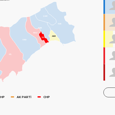
ÇAM
TAR
TOR
MEZ
AKD
YEN
ERD
SİL
HP
AK PARTİ
CHP