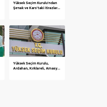
Yüksek Seçim Kurulu'ndan
Şırnak ve Kars'taki itirazlar
için karar
Yüksek Seçim Kurulu,
Ardahan, Kırklareli, Amasya,
Şırnak, Bingöl, Van ve 10 ilçe
için itirazları reddetti