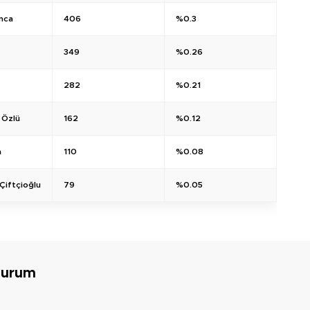
nca
406
%0.3
349
%0.26
282
%0.21
 Özlü
162
%0.12
a
110
%0.08
Çiftçioğlu
79
%0.05
Durum