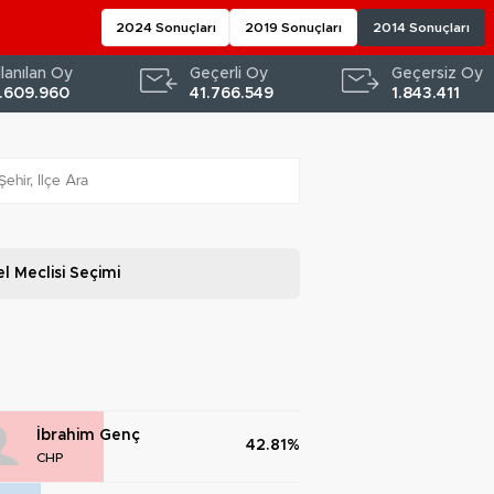
2024 Sonuçları
2019 Sonuçları
2014 Sonuçları
llanılan Oy
Geçerli Oy
Geçersiz Oy
.609.960
41.766.549
1.843.411
l Meclisi
Seçimi
İbrahim Genç
42.81%
CHP