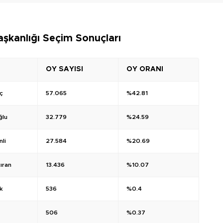
aşkanlığı Seçim Sonuçları
OY SAYISI
OY ORANI
ç
57.065
%42.81
ğlu
32.779
%24.59
li
27.584
%20.69
ıran
13.436
%10.07
k
536
%0.4
506
%0.37