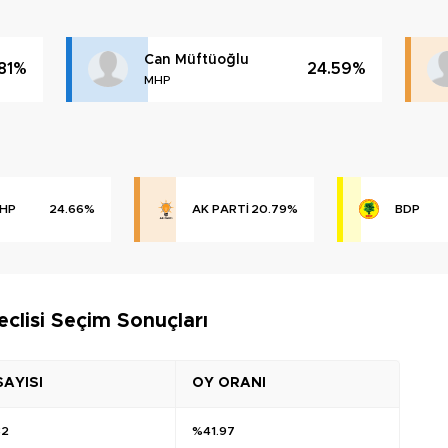
Can Müftüoğlu
.81%
24.59%
MHP
HP
24.66%
AK PARTİ
20.79%
BDP
eclisi Seçim Sonuçları
SAYISI
OY ORANI
82
%41.97