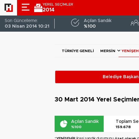
YEREL SEÇİMLER
2014
Son Güncelleme:
Açılan Sandık
03 Nisan 2014 10:21
%100
TÜRKIYE GENELI
MERSIN
YENİŞEH
Belediye Başkanl
30 Mart 2014
Yerel Seçimle
Açılan Sandık
Toplam S
%100
159.678
*
YENİŞEHİR
ilçesi sandık durumunu
özet olarak
g