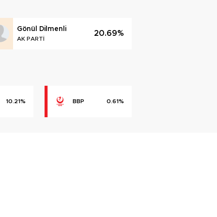
Gönül Dilmenli
20.69%
AK PARTİ
10.21%
BBP
0.61%