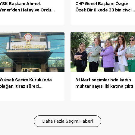
YSK Başkanı Ahmet
CHP Genel Başkanı Özgür
Yener'den Hatay ve Ordu
Özel: Bir ülkede 33 bin civciv
açıklaması
ölse Dünya Sağlık Örgütü
harekete geçer
Yüksek Seçim Kurulu'nda
31 Mart seçimlerinde kadın
olağan itiraz süreci
muhtar sayısı iki katına çıktı
tamamlandı: 81 karar
açıklandı
Daha Fazla Seçim Haberi