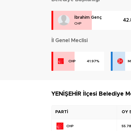
İbrahim Genç
42
CHP
İl Genel Meclisi
CHP
41.97%
M
YENİŞEHİR İlçesi Belediye M
PARTİ
OY 
CHP
55.7