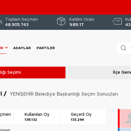
Toplam Seçmen
Katılım Oranı
Ku
48.905.743
%89.17
43
İR
ADAYLAR
PARTILER
ığı
Seçimi
İlçe Gene
ri
/
YENİŞEHİR Belediye Başkanlığı Seçim Sonuçları
eçmen
Kullanılan Oy
Geçerli Oy
138.132
133.294
österir.