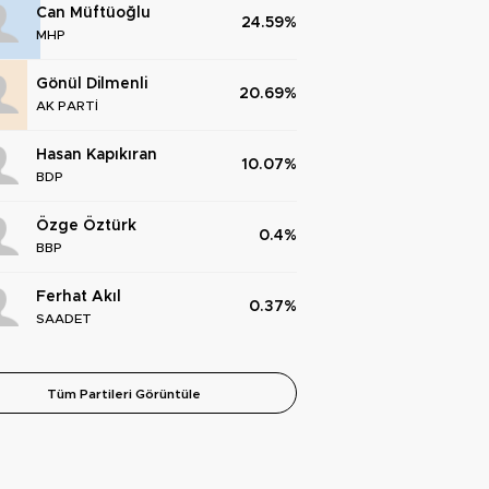
Can Müftüoğlu
24.59%
MHP
Gönül Dilmenli
20.69%
AK PARTİ
Hasan Kapıkıran
10.07%
BDP
Özge Öztürk
0.4%
BBP
Ferhat Akıl
0.37%
SAADET
Tüm Partileri Görüntüle