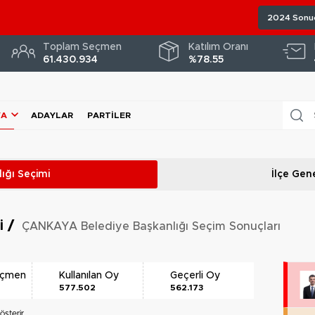
2024 Sonuç
Toplam Seçmen
Katılım Oranı
61.430.934
%78.55
YA
ADAYLAR
PARTILER
ığı
Seçimi
İlçe Gene
ri
/
ÇANKAYA Belediye Başkanlığı Seçim Sonuçları
eçmen
Kullanılan Oy
Geçerli Oy
577.502
562.173
österir.