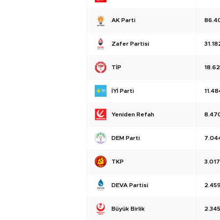
AK Parti
86.4
Zafer Partisi
31.18
TİP
18.6
İYİ Parti
11.48
Yeniden Refah
8.47
DEM Parti
7.04
TKP
3.017
DEVA Partisi
2.45
Büyük Birlik
2.34