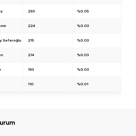
oy
293
%0.05
mir
224
%0.03
y Seferoğlu
215
%0.03
en
214
%0.03
e
193
%0.03
110
%0.01
Durum