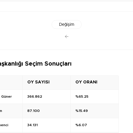
Değişim
şkanlığı Seçim Sonuçları
OY SAYISI
OY ORANI
n Güner
366.862
%65.25
an
87.100
%15.49
menci
34.131
%6.07