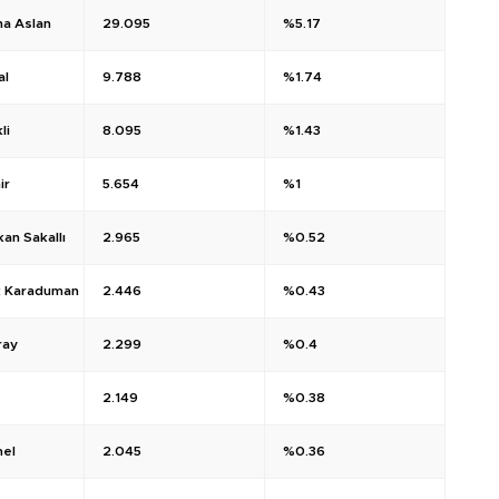
na Aslan
29.095
%5.17
al
9.788
%1.74
li
8.095
%1.43
ir
5.654
%1
an Sakallı
2.965
%0.52
k Karaduman
2.446
%0.43
ray
2.299
%0.4
2.149
%0.38
mel
2.045
%0.36