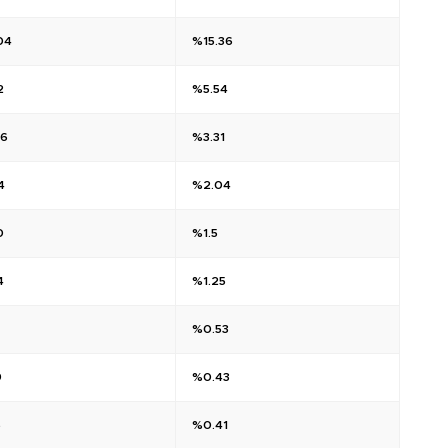
04
%15.36
2
%5.54
26
%3.31
4
%2.04
0
%1.5
4
%1.25
%0.53
9
%0.43
5
%0.41