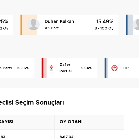
25%
15.49%
Duhan Kalkan
AK Parti
2 Oy
87.100 Oy
Zafer
K Parti
15.36%
5.54%
TİP
Partisi
clisi Seçim Sonuçları
SAYISI
OY ORANI
783
%67.34