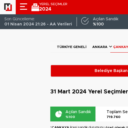
YEREL SEÇİMLER
2024
Son Güncelleme:
Açılan Sandık
01 Nisan 2024 21:26 - AA Verileri
%100
TÜRKIYE GENELI
ANKARA
ÇANKA
Belediye Başkanl
31 Mart 2024
Yerel Seçimle
Açılan Sandık
Toplam S
%100
719.760
*
ÇANKAYA
ilçesi sandık durumunu
özet olarak
g