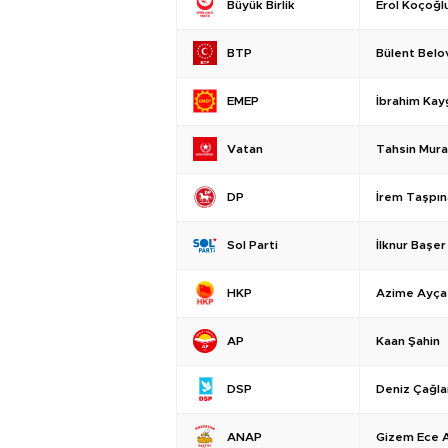
Erol Koçoğl
Büyük Birlik
Bülent Belov
BTP
İbrahim Kay
EMEP
Tahsin Mur
Vatan
İrem Taşpın
DP
İlknur Başer
Sol Parti
Azime Ayça
HKP
Kaan Şahin
AP
Deniz Çağla
DSP
Gizem Ece 
ANAP