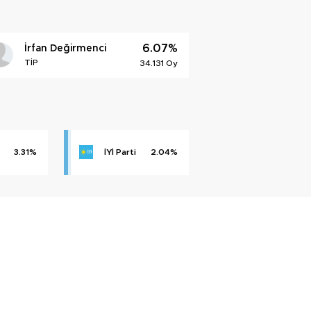
6.07%
İrfan Değirmenci
TİP
34.131 Oy
3.31%
İYİ Parti
2.04%