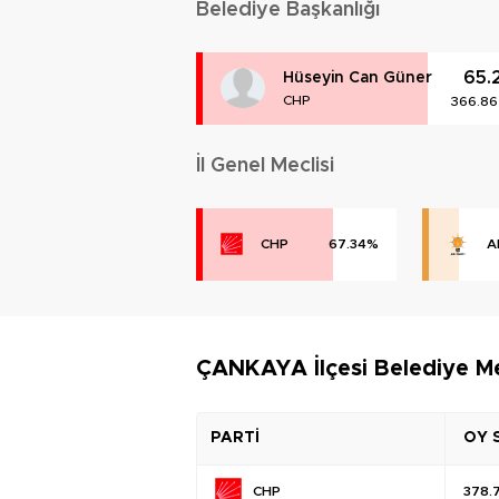
Belediye Başkanlığı
65.
Hüseyin Can Güner
CHP
366.86
İl Genel Meclisi
CHP
67.34%
A
ÇANKAYA İlçesi Belediye Me
PARTİ
OY 
CHP
378.