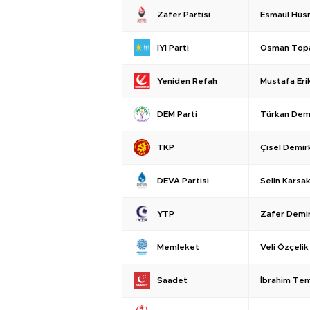
Esmaül Hüs
Zafer Partisi
Osman Top
İYİ Parti
Mustafa Erik
Yeniden Refah
Türkan Dem
DEM Parti
Çisel Demirk
TKP
Selin Karsa
DEVA Partisi
Zafer Demi
YTP
Veli Özçelik
Memleket
İbrahim Te
Saadet