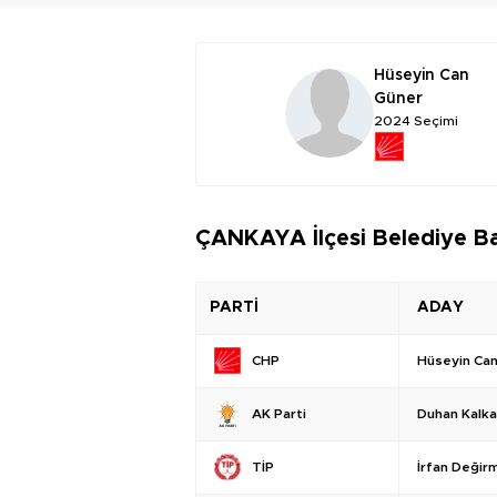
Hüseyin Can
Güner
2024 Seçimi
ÇANKAYA İlçesi Belediye Ba
PARTİ
ADAY
Hüseyin Ca
CHP
Duhan Kalk
AK Parti
İrfan Değir
TİP