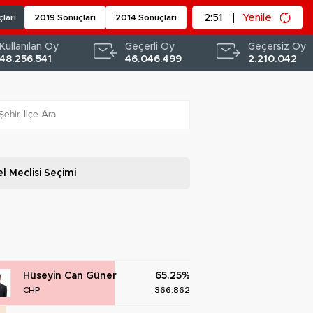
2:50
Yenile
ları
2019 Sonuçları
2014 Sonuçları
Kullanılan Oy
Geçerli Oy
Geçersiz Oy
48.256.541
46.046.499
2.210.042
l Meclisi
Seçimi
Hüseyin Can Güner
65.25%
CHP
366.862