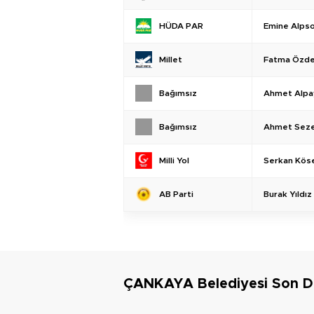
Emine Alps
HÜDA PAR
Fatma Özde
Millet
Ahmet Alpa
Bağımsız
Ahmet Sez
Bağımsız
Serkan Kös
Milli Yol
Burak Yıldız
AB Parti
ÇANKAYA Belediyesi Son 