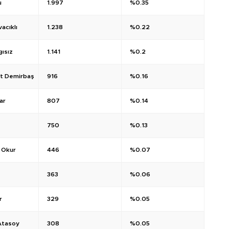
u
1.997
%0.35
acıklı
1.238
%0.22
gısız
1.141
%0.2
at Demirbaş
916
%0.16
ar
807
%0.14
750
%0.13
 Okur
446
%0.07
363
%0.06
r
329
%0.05
Atasoy
308
%0.05