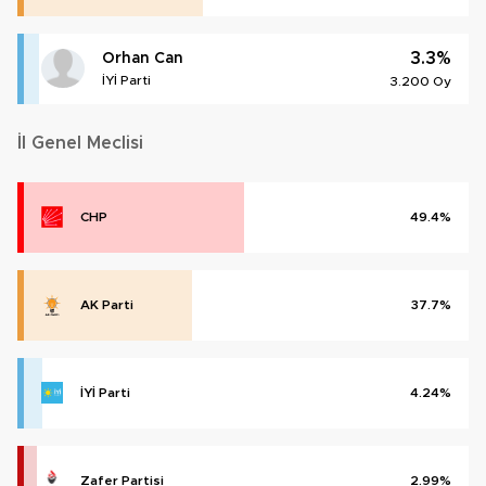
3.3%
Orhan Can
İYİ Parti
3.200 Oy
İl Genel Meclisi
CHP
49.4%
AK Parti
37.7%
İYİ Parti
4.24%
Zafer Partisi
2.99%