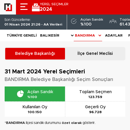
YEREL SEÇİMLER
2024
Açılan Sandık
Topl
Son Güncelleme:
%100
61.4
01 Nisan 2024 21:26 - AA Verileri
TÜRKIYE GENELI
ADAYLAR
Belediye Başkanlığı
İlçe Genel Meclisi
31 Mart 2024
Yerel Seçimleri
BANDIRMA Belediye Başkanlığı Seçim Sonuçları
Açılan Sandık
Toplam Seçmen
%100
123.759
Kullanılan Oy
Geçerli Oy
100.150
96.728
*
BANDIRMA
ilçesi sandık durumunu
özet olarak
gösterir.