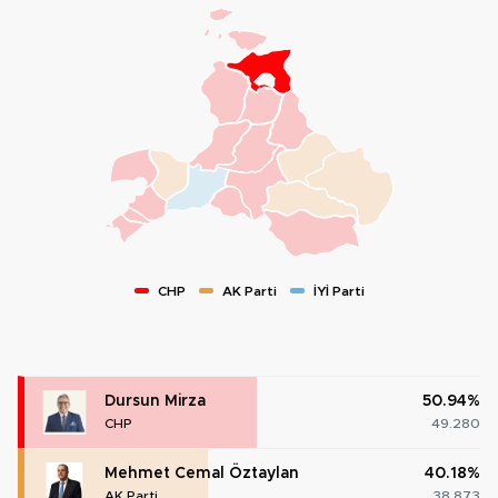
CHP
AK Parti
İYİ Parti
Dursun Mirza
50.94%
CHP
49.280
Mehmet Cemal Öztaylan
40.18%
AK Parti
38.873