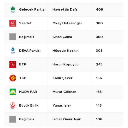
Hayrettin Dağ
409
Gelecek Partisi
Okay Ustaalioğlu
360
Saadet
Sinan Çalım
360
Bağımsız
Hüseyin Keskin
303
DEVA Partisi
Harun Kopoycu
245
BTP
Kadir Şeker
166
TKP
Murat Gökhan
163
HÜDA PAR
Yunus İşler
143
Büyük Birlik
İsmail Ömür Aşık
106
Bağımsız