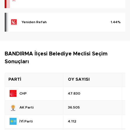
Yeniden Refah
1.44%
BANDIRMA İlçesi Belediye Meclisi Seçim
Sonuçları
PARTİ
OY SAYISI
O
CHP
47.830
%
AK Parti
36.505
%
İYİ Parti
4.112
%