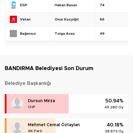
Hakan Basan
74
DSP
Onur Koçyiğit
66
Vatan
Tolga Avaz
49
Bağımsız
BANDIRMA Belediyesi Son Durum
Belediye Başkanlığı
50.94%
Dursun Mirza
CHP
49.280 Oy
40.18%
Mehmet Cemal Öztaylan
AK Parti
38.873 Oy