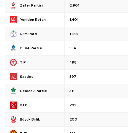
Zafer Partisi
2.901
%
Yeniden Refah
1.401
%
DEM Parti
1.183
%
DEVA Partisi
534
%
TİP
498
%
Saadet
397
%
Gelecek Partisi
311
%
BTP
291
%
Büyük Birlik
200
%