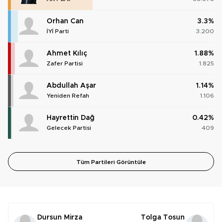
Orhan Can
3.3%
İYİ Parti
3.200
Ahmet Kılıç
1.88%
Zafer Partisi
1.825
Abdullah Aşar
1.14%
Yeniden Refah
1.106
Hayrettin Dağ
0.42%
Gelecek Partisi
409
Tüm Partileri Görüntüle
Dursun Mirza
Tolga Tosun