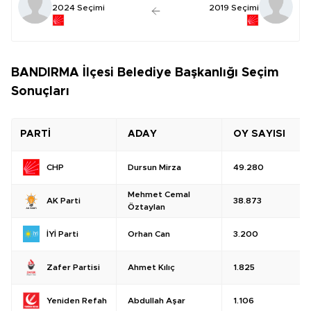
2024 Seçimi
2019 Seçimi
BANDIRMA İlçesi Belediye Başkanlığı Seçim
Sonuçları
PARTİ
ADAY
OY SAYISI
Dursun Mirza
49.280
CHP
Mehmet Cemal
38.873
AK Parti
Öztaylan
Orhan Can
3.200
İYİ Parti
Ahmet Kılıç
1.825
Zafer Partisi
Abdullah Aşar
1.106
Yeniden Refah