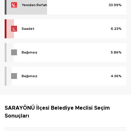
Yeniden Refah
33.99%
Saadet
6.23%
Bağımsız
5.86%
Bağımsız
4.36%
SARAYÖNÜ İlçesi Belediye Meclisi Seçim
Sonuçları