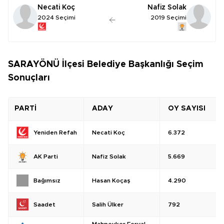
Necati Koç
Nafiz Solak
2024 Seçimi
2019 Seçimi
SARAYÖNÜ İlçesi Belediye Başkanlığı Seçim
Sonuçları
PARTİ
ADAY
OY SAYISI
Necati Koç
6.372
Yeniden Refah
Nafiz Solak
5.669
AK Parti
Hasan Koçaş
4.290
Bağımsız
Salih Ülker
792
Saadet
Mahpeyker Feryal