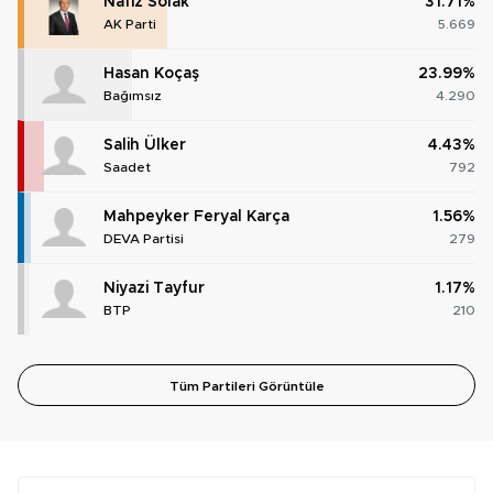
Nafiz Solak
31.71%
AK Parti
5.669
Hasan Koçaş
23.99%
Bağımsız
4.290
Salih Ülker
4.43%
Saadet
792
Mahpeyker Feryal Karça
1.56%
DEVA Partisi
279
Niyazi Tayfur
1.17%
BTP
210
Tüm Partileri Görüntüle