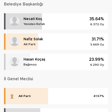
Belediye Başkanlığı
35.64%
Necati Koç
Yeniden Refah
6.372 Oy
31.71%
Nafiz Solak
AK Parti
5.669 Oy
23.99%
Hasan Koçaş
Bağımsız
4.290 Oy
İl Genel Meclisi
AK Parti
41.57%