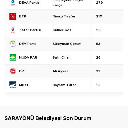
279
DEVA Partisi
Karça
Niyazi Tayfur
210
BTP
Güllale Köz
133
Zafer Partisi
Süleyman Çorum
63
DEM Parti
Salih Cihan
26
HÜDA PAR
Ali Ayvaz
23
DP
Bayram Tutar
19
Millet
SARAYÖNÜ Belediyesi Son Durum