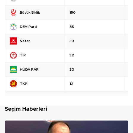
Büyük Birlik
150
%
DEM Parti
85
%
Vatan
39
%
TİP
32
%
HÜDA PAR
30
%
TKP
12
%
Seçim Haberleri