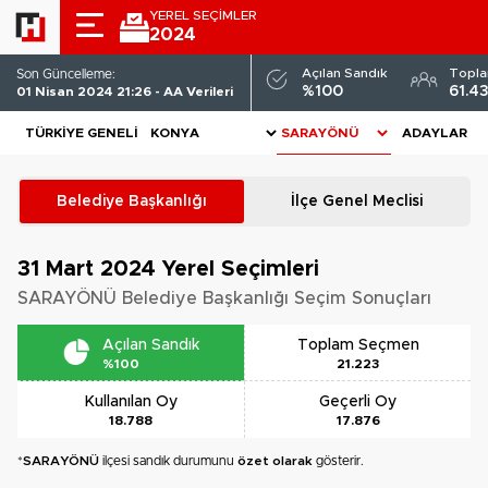
YEREL SEÇİMLER
2024
Açılan Sandık
Topl
Son Güncelleme:
%100
61.4
01 Nisan 2024 21:26 - AA Verileri
TÜRKIYE GENELI
ADAYLAR
Belediye Başkanlığı
İlçe Genel Meclisi
31 Mart 2024
Yerel Seçimleri
SARAYÖNÜ Belediye Başkanlığı Seçim Sonuçları
Açılan Sandık
Toplam Seçmen
%100
21.223
Kullanılan Oy
Geçerli Oy
18.788
17.876
*
SARAYÖNÜ
ilçesi sandık durumunu
özet olarak
gösterir.