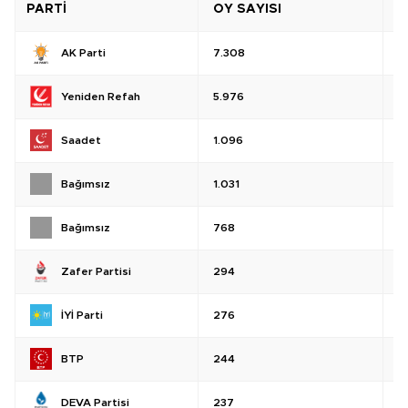
PARTİ
OY SAYISI
O
AK Parti
7.308
%
Yeniden Refah
5.976
%
Saadet
1.096
%
Bağımsız
1.031
%
Bağımsız
768
%
Zafer Partisi
294
%
İYİ Parti
276
%
BTP
244
%
DEVA Partisi
237
%