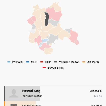
İYİ Parti
MHP
CHP
Yeniden Refah
AK Parti
Büyük Birlik
Necati Koç
35.64%
Yeniden Refah
6.372