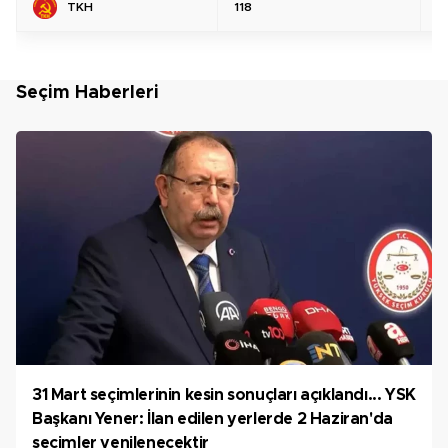
TKH
118
%
Seçim Haberleri
31 Mart seçimlerinin kesin sonuçları açıklandı... YSK
Başkanı Yener: İlan edilen yerlerde 2 Haziran'da
seçimler yenilenecektir