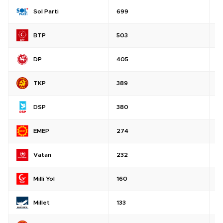
Sol Parti
699
%
BTP
503
%
DP
405
%
TKP
389
%
DSP
380
%
EMEP
274
%
Vatan
232
%
Milli Yol
160
%
Millet
133
%