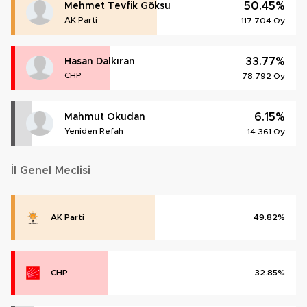
50.45%
Mehmet Tevfik Göksu
AK Parti
117.704 Oy
33.77%
Hasan Dalkıran
CHP
78.792 Oy
6.15%
Mahmut Okudan
Yeniden Refah
14.361 Oy
İl Genel Meclisi
AK Parti
49.82%
CHP
32.85%