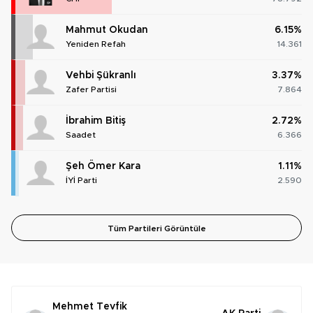
Mahmut Okudan
6.15%
Yeniden Refah
14.361
Vehbi Şükranlı
3.37%
Zafer Partisi
7.864
İbrahim Bitiş
2.72%
Saadet
6.366
Şeh Ömer Kara
1.11%
İYİ Parti
2.590
Tüm Partileri Görüntüle
Mehmet Tevfik