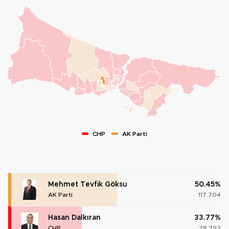
CHP
AK Parti
Mehmet Tevfik Göksu
50.45%
AK Parti
117.704
Hasan Dalkıran
33.77%
CHP
78.792