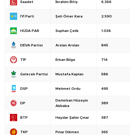
İbrahim Bitiş
6.366
Saadet
Şeh Ömer Kara
2.590
İYİ Parti
Suphan Çelik
1.036
HÜDA PAR
Arslan Arslan
845
DEVA Partisi
Erkan Bilge
714
TİP
Mustafa Kaplan
586
Gelecek Partisi
Mehmet Ordu
495
DSP
Demirkan Hüseyin
389
DP
Akbaba
Haydar Şahin Çınar
387
BTP
Pınar Dikmen
365
TKP