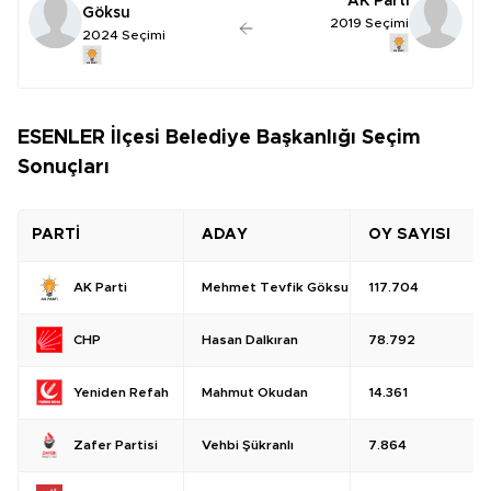
AK Parti
Göksu
2019 Seçimi
2024 Seçimi
ESENLER İlçesi Belediye Başkanlığı Seçim
Sonuçları
PARTİ
ADAY
OY SAYISI
Mehmet Tevfik Göksu
117.704
AK Parti
Hasan Dalkıran
78.792
CHP
Mahmut Okudan
14.361
Yeniden Refah
Vehbi Şükranlı
7.864
Zafer Partisi