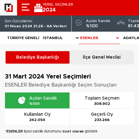
YEREL SEÇİMLER
2024
Açılan Sandık
Topl
Son Güncelleme:
%100
61.4
01 Nisan 2024 21:26 - AA Verileri
TÜRKIYE GENELI
ADAYL
Belediye Başkanlığı
İlçe Genel Meclisi
31 Mart 2024
Yerel Seçimleri
ESENLER Belediye Başkanlığı Seçim Sonuçları
Açılan Sandık
Toplam Seçmen
%100
308.902
Kullanılan Oy
Geçerli Oy
242.054
233.266
*
ESENLER
ilçesi sandık durumunu
özet olarak
gösterir.