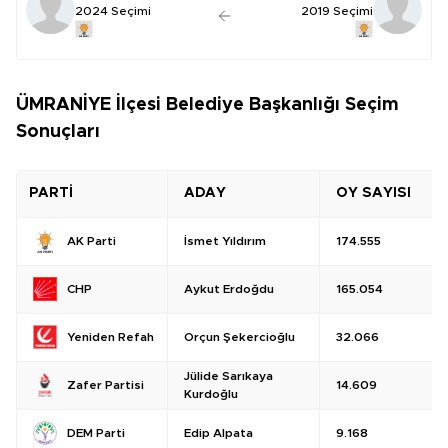
2024 Seçimi
2019 Seçimi
ÜMRANİYE İlçesi Belediye Başkanlığı Seçim
Sonuçları
PARTİ
ADAY
OY SAYISI
İsmet Yıldırım
174.555
AK Parti
Aykut Erdoğdu
165.054
CHP
Orçun Şekercioğlu
32.066
Yeniden Refah
Jülide Sarıkaya
14.609
Zafer Partisi
Kurdoğlu
Edip Alpata
9.168
DEM Parti