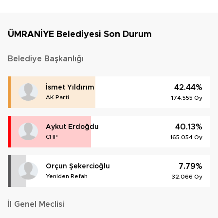
ÜMRANİYE Belediyesi Son Durum
Belediye Başkanlığı
42.44%
İsmet Yıldırım
AK Parti
174.555 Oy
40.13%
Aykut Erdoğdu
CHP
165.054 Oy
7.79%
Orçun Şekercioğlu
Yeniden Refah
32.066 Oy
İl Genel Meclisi