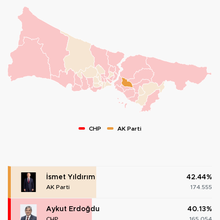
CHP
AK Parti
İsmet Yıldırım
42.44%
AK Parti
174.555
Aykut Erdoğdu
40.13%
CHP
165.054