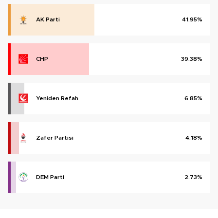
AK Parti
41.95%
CHP
39.38%
Yeniden Refah
6.85%
Zafer Partisi
4.18%
DEM Parti
2.73%