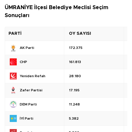
ÜMRANİYE İlçesi Belediye Meclisi Seçim
Sonuçları
PARTİ
OY SAYISI
O
AK Parti
172.375
%
CHP
161.813
%
Yeniden Refah
28.180
%
Zafer Partisi
17.195
%
DEM Parti
11.248
%
İYİ Parti
5.382
%