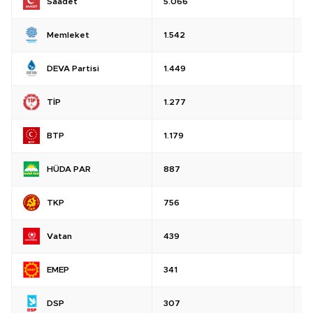
Saadet
5.066
%
Memleket
1.542
%
DEVA Partisi
1.449
%
TİP
1.277
%
BTP
1.179
%
HÜDA PAR
887
%
TKP
756
%
Vatan
439
%
EMEP
341
%
DSP
307
%