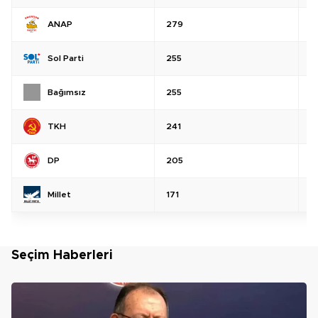
ANAP
279
%
Sol Parti
255
%
Bağımsız
255
%
TKH
241
%
DP
205
%
Millet
171
%
Seçim Haberleri