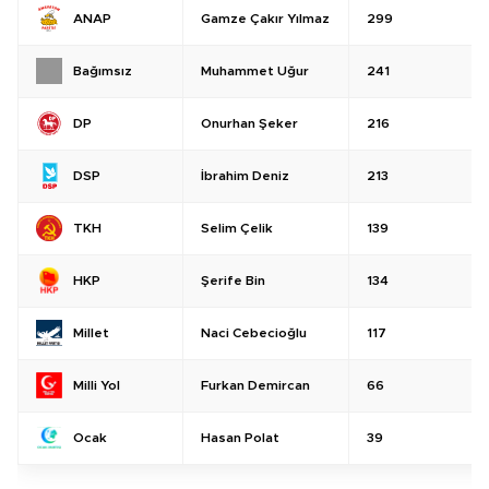
Gamze Çakır Yılmaz
299
ANAP
Muhammet Uğur
241
Bağımsız
Onurhan Şeker
216
DP
İbrahim Deniz
213
DSP
Selim Çelik
139
TKH
Şerife Bin
134
HKP
Naci Cebecioğlu
117
Millet
Furkan Demircan
66
Milli Yol
Hasan Polat
39
Ocak