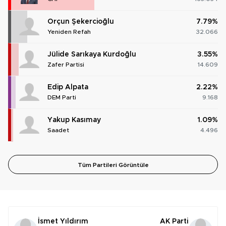
Orçun Şekercioğlu
7.79%
Yeniden Refah
32.066
Jülide Sarıkaya Kurdoğlu
3.55%
Zafer Partisi
14.609
Edip Alpata
2.22%
DEM Parti
9.168
Yakup Kasımay
1.09%
Saadet
4.496
Tüm Partileri Görüntüle
İsmet Yıldırım
AK Parti