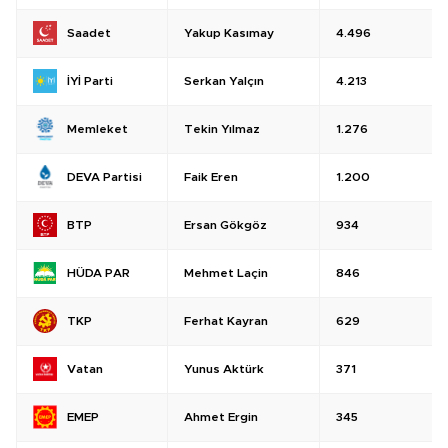
Yakup Kasımay
4.496
Saadet
Serkan Yalçın
4.213
İYİ Parti
Tekin Yılmaz
1.276
Memleket
Faik Eren
1.200
DEVA Partisi
Ersan Gökgöz
934
BTP
Mehmet Laçin
846
HÜDA PAR
Ferhat Kayran
629
TKP
Yunus Aktürk
371
Vatan
Ahmet Ergin
345
EMEP