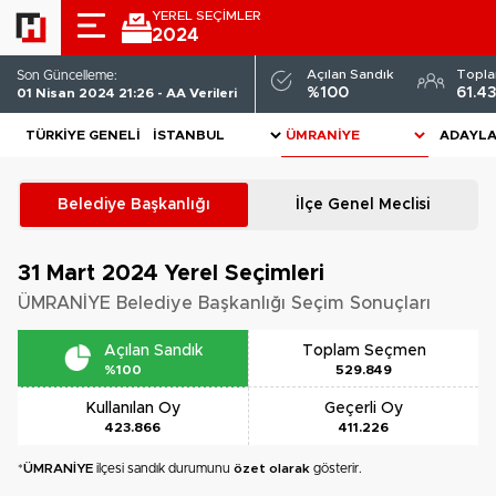
YEREL SEÇİMLER
2024
Açılan Sandık
Topl
Son Güncelleme:
%100
61.4
01 Nisan 2024 21:26 - AA Verileri
TÜRKIYE GENELI
ADAYL
Belediye Başkanlığı
İlçe Genel Meclisi
31 Mart 2024
Yerel Seçimleri
ÜMRANİYE Belediye Başkanlığı Seçim Sonuçları
Açılan Sandık
Toplam Seçmen
%100
529.849
Kullanılan Oy
Geçerli Oy
423.866
411.226
*
ÜMRANİYE
ilçesi sandık durumunu
özet olarak
gösterir.